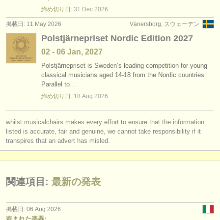
degree courses: クラリネット
(9)
楽器の販売
締め切り日:
31 Dec
2026
掲載日: 11 May 2026
Vänersborg, スウェーデン
degree courses: classical clarinet
(5)
盗まれた楽器
Polstjärnepriset Nordic Edition 2027
コンクール: クラリネット
ディレクトリー:
(14)
02 - 06 Jan, 2027
オーケストラ
Polstjärnepriset is Sweden’s leading competition for young
楽器の販売: クラリネット
(14)
classical musicians aged 14-18 from the Nordic countries.
Parallel to…
音楽学校
盗まれた楽器: クラリネット
(81)
締め切り日:
18 Aug
2026
ユース オーケストラ
whilst musicalchairs makes every effort to ensure that the information
musicalchairs:
listed is accurate, fair and genuine, we cannot take responsibility if it
transpires that an advert has misled.
musicalchairsについて
お問い合わせ
関連項目:
最新の発表
rss feeds
クラシック音楽ニュース
掲載日: 06 Aug 2026
盗まれた楽器: