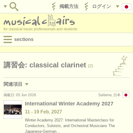
掲載方法
ログイン
for classical music professionals and students
sections
目録:
求人情報 (演奏関係の職)
講習会: classical clarinet
(2)
求人情報 (教育関連の職)
関連項目
求人情報 (管理者関連の職)
掲載日: 05 Jun 2026
Saitama, 日本
求人情報 (演奏関係の職): クラリネット
(18)
degree courses
International Winter Academy 2027
求人情報 (教育関連の職): クラリネット
(1)
11 - 19 Feb, 2027
講習会
Winter Academy 2027: International Masterclass for
講習会: クラリネット
(13)
コンクール
Conductors, Soloists, and Orchestral Musicians The
Japanese-German…