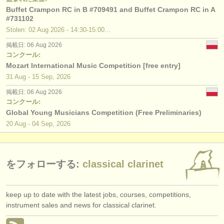
出版社:
Buffet Crampon RC in B #709491 and Buffet Crampon RC in A
#731102
掲載方法
Stolen: 02 Aug 2026 - 14:30-15:00...
find out about our
ATS
掲載日: 06 Aug 2026
コンクール:
Mozart International Music Competition [free entry]
ATS
faq
31 Aug - 15 Sep, 2026
ログイン
掲載日: 06 Aug 2026
コンクール:
Global Young Musicians Competition (Free Preliminaries)
20 Aug - 04 Sep, 2026
をフォローする:
classical clarinet
keep up to date with the latest jobs, courses, competitions,
instrument sales and news for classical clarinet.