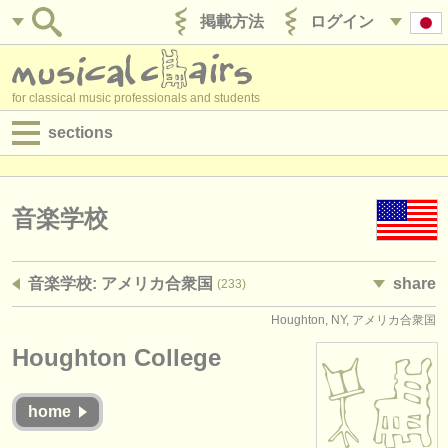
掲載方法
ログイン
for classical music professionals and students
sections
目録:
求人情報 (演奏関係の職)
音楽学校
求人情報 (教育関連の職)
音楽学校: アメリカ合衆国
share
(233)
求人情報 (管理者関連の職)
Houghton, NY, アメリカ合衆国
degree courses
Houghton College
講習会
home
コンクール