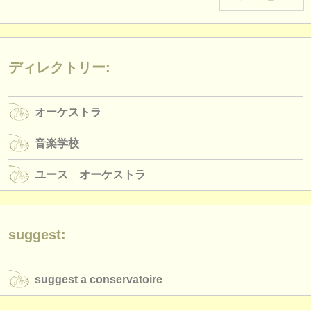
楽器の販売
盗まれた楽器
ディレクトリー:
ディレクトリー:
オーケストラ
オーケストラ
音楽学校
音楽学校
ユース オーケストラ
ユース オーケストラ
musicalchairs:
musicalchairsについて
お問い合わせ
suggest:
rss feeds
suggest a conservatoire
クラシック音楽ニュース