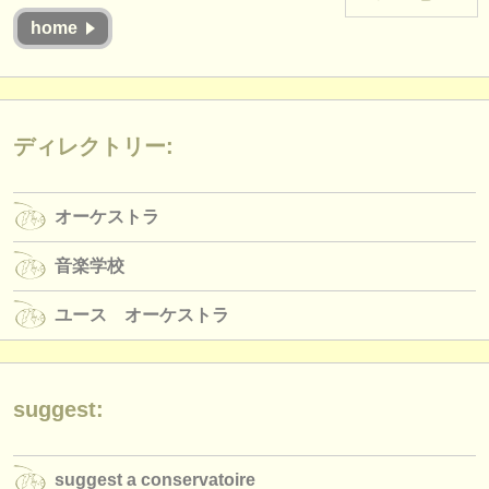
楽器の販売
home
盗まれた楽器
ディレクトリー:
ディレクトリー:
オーケストラ
音楽学校
オーケストラ
ユース オーケストラ
音楽学校
musicalchairs:
ユース オーケストラ
musicalchairsについて
お問い合わせ
suggest:
rss feeds
クラシック音楽ニュース
suggest a conservatoire