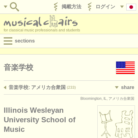
掲載方法
ログイン
for classical music professionals and students
sections
目録:
求人情報 (演奏関係の職)
音楽学校
求人情報 (教育関連の職)
音楽学校: アメリカ合衆国
share
(233)
求人情報 (管理者関連の職)
Bloomington, IL, アメリカ合衆国
degree courses
Illinois Wesleyan
講習会
University School of
Music
コンクール