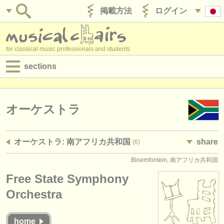
掲載方法
ログイン
for classical music professionals and students
sections
目録:
求人情報 (演奏関係の職)
オーケストラ
求人情報 (教育関連の職)
オーケストラ: 南アフリカ共和国
share
(6)
求人情報 (管理者関連の職)
Bloemfontein, 南アフリカ共和国
degree courses
Free State Symphony
講習会
Orchestra
コンクール
home