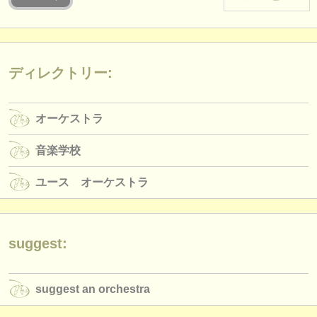
楽器の販売
盗まれた楽器
ディレクトリー:
ディレクトリー:
オーケストラ
オーケストラ
音楽学校
音楽学校
ユース オーケストラ
ユース オーケストラ
musicalchairs:
musicalchairsについて
お問い合わせ
suggest:
rss feeds
suggest an orchestra
クラシック音楽ニュース