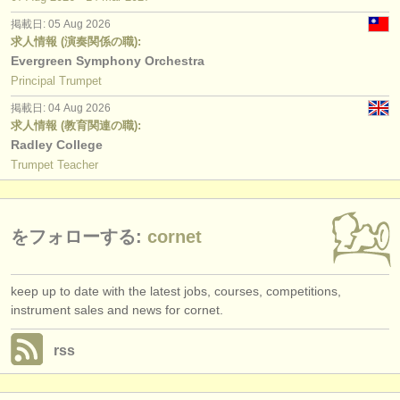
出版社:
掲載日: 05 Aug 2026
掲載方法
求人情報 (演奏関係の職):
Evergreen Symphony Orchestra
find out about our
ATS
Principal Trumpet
掲載日: 04 Aug 2026
ATS
faq
求人情報 (教育関連の職):
Radley College
ログイン
Trumpet Teacher
をフォローする:
cornet
keep up to date with the latest jobs, courses, competitions,
instrument sales and news for cornet.
rss