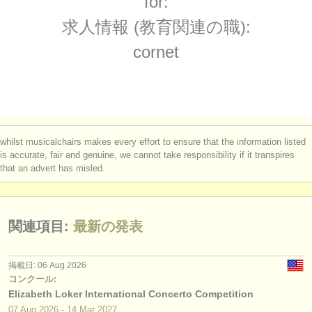
for:
講習会: cornet
(1)
楽器の販売
求人情報 (教育関連の職):
degree courses: トランペット
(10)
盗まれた楽器
cornet
degree courses: cornet
ディレクトリー:
(8)
オーケストラ
コンクール: トランペット
(5)
音楽学校
楽器の販売: トランペット
(2)
whilst musicalchairs makes every effort to ensure that the information listed
ユース オーケストラ
is accurate, fair and genuine, we cannot take responsibility if it transpires
盗まれた楽器: トランペット
(53)
that an advert has misled.
musicalchairs:
musicalchairsについて
関連項目:
最新の発表
お問い合わせ
rss feeds
掲載日: 06 Aug 2026
コンクール:
Elizabeth Loker International Concerto Competition
クラシック音楽ニュース
07 Aug
2026
-
14 Mar
2027