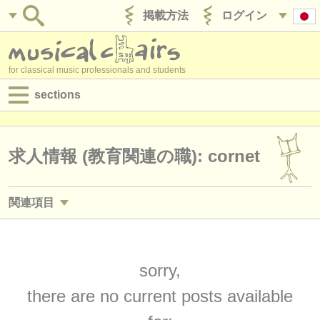
掲載方法
ログイン
for classical music professionals and students
sections
目録:
求人情報 (演奏関係の職)
求人情報 (教育関連の職): cornet
求人情報 (教育関連の職)
関連項目
求人情報 (管理者関連の職)
求人情報 (演奏関係の職): トランペット
(25)
degree courses
求人情報 (教育関連の職): トランペット
sorry,
(2)
講習会
there are no current posts available
講習会: トランペット
(7)
コンクール