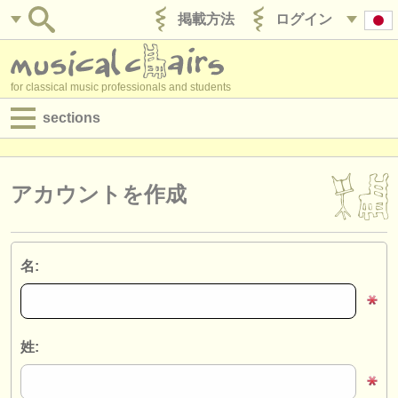
掲載方法
ログイン
for classical music professionals and students
sections
目録:
求人情報 (演奏関係の職)
アカウントを作成
求人情報 (教育関連の職)
求人情報 (管理者関連の職)
名:
degree courses
講習会
姓:
コンクール