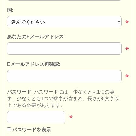
楽器の販売
国:
盗まれた楽器
ディレクトリー:
あなたのEメールアドレス:
オーケストラ
音楽学校
Eメールアドレス再確認:
ユース オーケストラ
musicalchairs:
musicalchairsについて
パスワード:
パスワードには、少なくとも1つの英
字、少なくとも1つの数字が含まれ、長さが8文字以
お問い合わせ
上である必要があります。
rss feeds
クラシック音楽ニュース
パスワードを表示