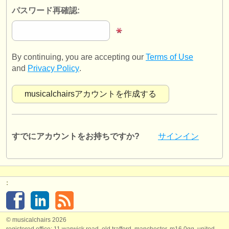
出版社:
パスワード再確認:
掲載方法
find out about our
ATS
By continuing, you are accepting our
Terms of Use
ATS
faq
and
Privacy Policy
.
ログイン
すでにアカウントをお持ちですか?
サインイン
:
© musicalchairs 2026
registered office: 11 warwick road, old trafford, manchester, m16 0qq, united