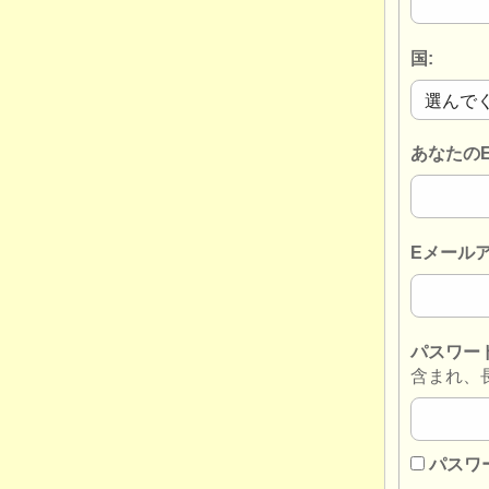
国:
あなたの
Eメール
パスワー
含まれ、
パスワ