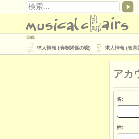
目録:
求人情報 (演奏関係の職)
求人情報 (教育
楽器の販売
盗まれた楽器
アカ
ディレクトリー:
オーケストラ
音楽学校
ユース 
musicalchairs:
名:
musicalchairsについて
お問い合わせ
出版社:
掲載方法
find out about our
ATS
姓: