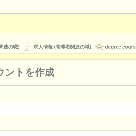
関連の職)
求人情報 (管理者関連の職)
degree cours
ウントを作成
オーケストラ
rss feeds
クラシック音楽ニュース
ATS
faq
ログイン