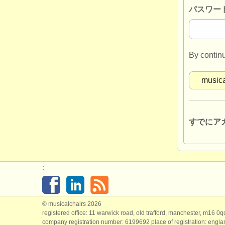
パスワー
By contin
すでにア
:
© musicalchairs 2026
registered office: 11 warwick road, old trafford, manchester, m16 0
company registration number: ​6199692 place of registration: engl