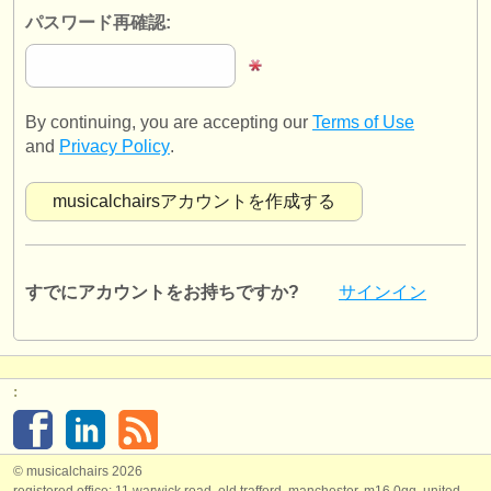
出版社:
パスワード再確認:
掲載方法
find out about our
ATS
By continuing, you are accepting our
Terms of Use
ATS
faq
and
Privacy Policy
.
ログイン
すでにアカウントをお持ちですか?
サインイン
:
© musicalchairs 2026
registered office: 11 warwick road, old trafford, manchester, m16 0qq, united