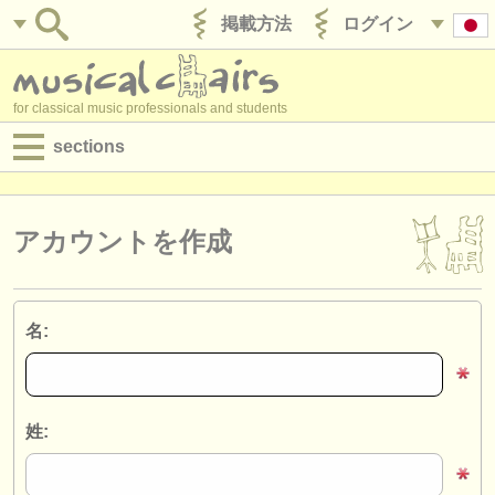
掲載方法
ログイン
for classical music professionals and students
sections
目録:
求人情報 (演奏関係の職)
アカウントを作成
求人情報 (教育関連の職)
求人情報 (管理者関連の職)
名:
degree courses
講習会
姓:
コンクール