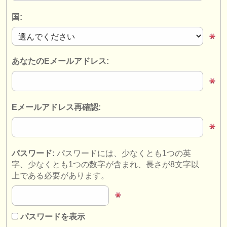
楽器の販売
国:
盗まれた楽器
ディレクトリー:
あなたのEメールアドレス:
オーケストラ
音楽学校
Eメールアドレス再確認:
ユース オーケストラ
musicalchairs:
musicalchairsについて
パスワード:
パスワードには、少なくとも1つの英
字、少なくとも1つの数字が含まれ、長さが8文字以
お問い合わせ
上である必要があります。
rss feeds
クラシック音楽ニュース
パスワードを表示