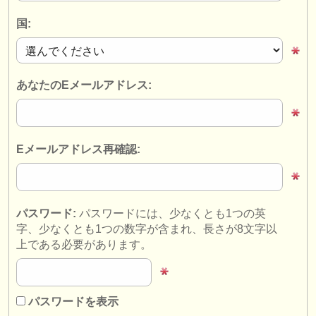
楽器の販売
国:
盗まれた楽器
ディレクトリー:
あなたのEメールアドレス:
オーケストラ
音楽学校
Eメールアドレス再確認:
ユース オーケストラ
musicalchairs:
musicalchairsについて
パスワード:
パスワードには、少なくとも1つの英
字、少なくとも1つの数字が含まれ、長さが8文字以
お問い合わせ
上である必要があります。
rss feeds
クラシック音楽ニュース
パスワードを表示