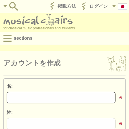
掲載方法
ログイン
for classical music professionals and students
sections
目録:
求人情報 (演奏関係の職)
アカウントを作成
求人情報 (教育関連の職)
求人情報 (管理者関連の職)
名:
degree courses
講習会
姓:
コンクール