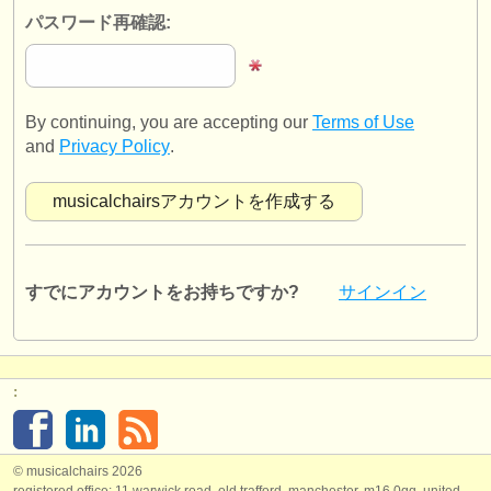
出版社:
パスワード再確認:
掲載方法
find out about our
ATS
By continuing, you are accepting our
Terms of Use
ATS
faq
and
Privacy Policy
.
ログイン
すでにアカウントをお持ちですか?
サインイン
:
© musicalchairs 2026
registered office: 11 warwick road, old trafford, manchester, m16 0qq, united