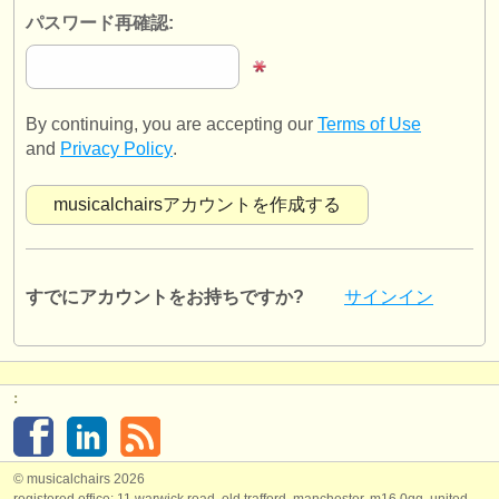
出版社:
パスワード再確認:
掲載方法
find out about our
ATS
By continuing, you are accepting our
Terms of Use
ATS
faq
and
Privacy Policy
.
ログイン
すでにアカウントをお持ちですか?
サインイン
:
© musicalchairs 2026
registered office: 11 warwick road, old trafford, manchester, m16 0qq, united