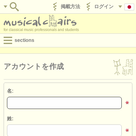
掲載方法
ログイン
for classical music professionals and students
sections
目録:
求人情報 (演奏関係の職)
アカウントを作成
求人情報 (教育関連の職)
求人情報 (管理者関連の職)
名:
degree courses
講習会
姓:
コンクール