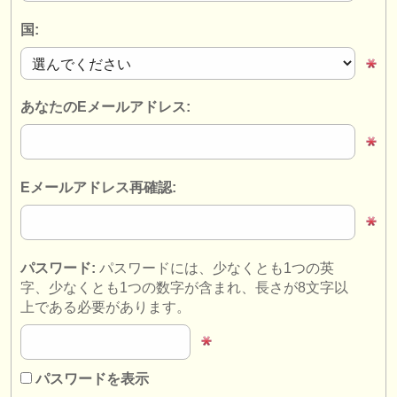
楽器の販売
国:
盗まれた楽器
ディレクトリー:
あなたのEメールアドレス:
オーケストラ
音楽学校
Eメールアドレス再確認:
ユース オーケストラ
musicalchairs:
musicalchairsについて
パスワード:
パスワードには、少なくとも1つの英
字、少なくとも1つの数字が含まれ、長さが8文字以
お問い合わせ
上である必要があります。
rss feeds
クラシック音楽ニュース
パスワードを表示