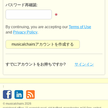
出版社:
パスワード再確認:
掲載方法
find out about our
ATS
By continuing, you are accepting our
Terms of Use
ATS
faq
and
Privacy Policy
.
ログイン
すでにアカウントをお持ちですか?
サインイン
:
© musicalchairs 2026
registered office: 11 warwick road, old trafford, manchester, m16 0qq, united