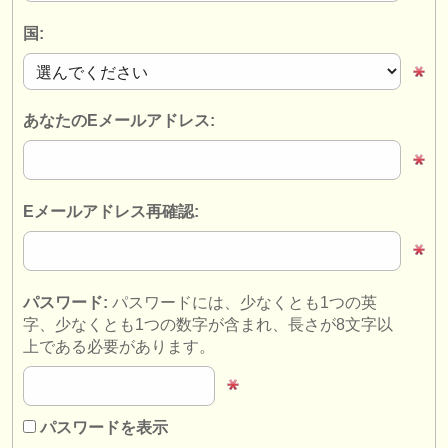
楽器の販売
国:
盗まれた楽器
ディレクトリー:
あなたのEメールアドレス:
オーケストラ
音楽学校
Eメールアドレス再確認:
ユース オーケストラ
musicalchairs:
musicalchairsについて
パスワード:
パスワードには、少なくとも1つの英
字、少なくとも1つの数字が含まれ、長さが8文字以
お問い合わせ
上である必要があります。
rss feeds
クラシック音楽ニュース
パスワードを表示