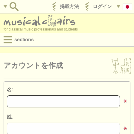
掲載方法
ログイン
for classical music professionals and students
sections
目録:
求人情報 (演奏関係の職)
アカウントを作成
求人情報 (教育関連の職)
求人情報 (管理者関連の職)
名:
degree courses
講習会
姓:
コンクール