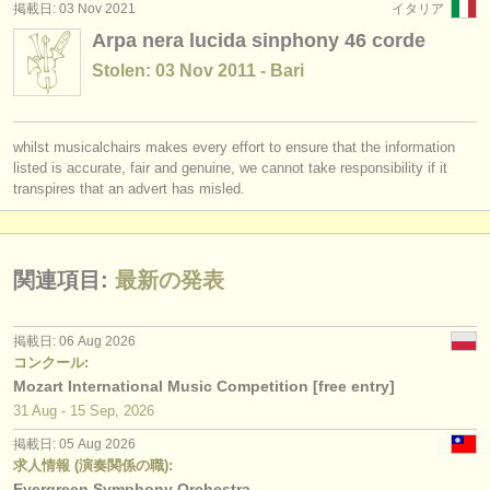
掲載日: 03 Nov 2021
イタリア
degree courses: ハープ
(9)
楽器の販売
Arpa nera lucida sinphony 46 corde
degree courses: folk/
trad harp
(2)
盗まれた楽器
Stolen: 03 Nov 2011 - Bari
コンクール: ハープ
ディレクトリー:
(2)
オーケストラ
whilst musicalchairs makes every effort to ensure that the information
listed is accurate, fair and genuine, we cannot take responsibility if it
transpires that an advert has misled.
音楽学校
ユース オーケストラ
関連項目:
最新の発表
musicalchairs:
musicalchairsについて
掲載日: 06 Aug 2026
コンクール:
お問い合わせ
Mozart International Music Competition [free entry]
31 Aug - 15 Sep, 2026
rss feeds
掲載日: 05 Aug 2026
クラシック音楽ニュース
求人情報 (演奏関係の職):
Evergreen Symphony Orchestra