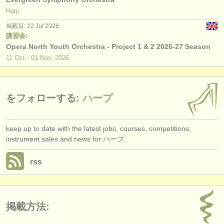
出版社:
Harp
掲載方法
掲載日: 22 Jul 2026
講習会:
find out about our
ATS
Opera North Youth Orchestra - Project 1 & 2 2026-27 Season
11 Oct - 01 Nov, 2026
ATS
faq
ログイン
をフォローする:
ハープ
keep up to date with the latest jobs, courses, competitions,
instrument sales and news for ハープ.
rss
掲載方法: