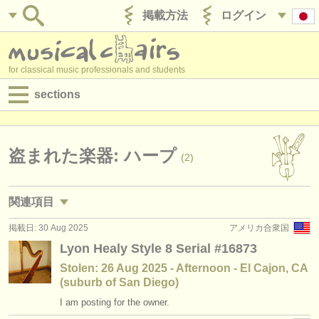
掲載方法
ログイン
for classical music professionals and students
sections
目録:
求人情報 (演奏関係の職)
盗まれた楽器: ハープ
(2)
求人情報 (教育関連の職)
関連項目
求人情報 (管理者関連の職)
掲載日: 30 Aug 2025
アメリカ合衆国
求人情報 (演奏関係の職): ハープ
(4)
degree courses
Lyon Healy Style 8 Serial #16873
求人情報 (教育関連の職): ハープ
(1)
Stolen: 26 Aug 2025 - Afternoon - El Cajon, CA
講習会
(suburb of San Diego)
講習会: ハープ
(4)
コンクール
I am posting for the owner.