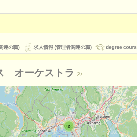
関連の職)
求人情報 (管理者関連の職)
degree cours
ス オーケストラ
(2)
オーケストラ
rss feeds
クラシック音楽ニュース
ATS
faq
ログイン
2