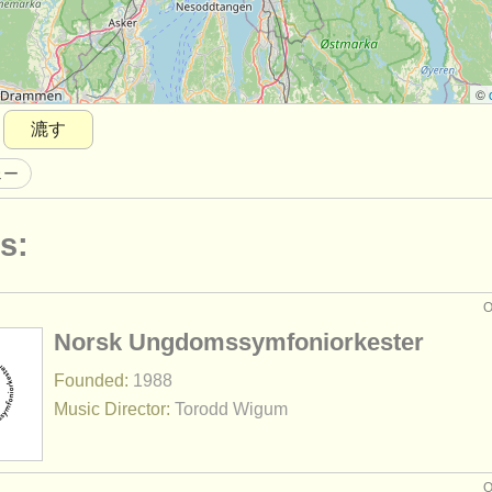
©
漉す
ェー
s:
Norsk Ungdomssymfoniorkester
Founded:
1988
Music Director:
Torodd Wigum