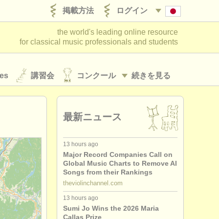
掲載方法
ログイン
the world's leading online resource
for classical music professionals and students
es
講習会
コンクール
続きを見る
最新ニュース
13 hours ago
Major Record Companies Call on
Global Music Charts to Remove AI
Songs from their Rankings
theviolinchannel.com
13 hours ago
Sumi Jo Wins the 2026 Maria
Callas Prize