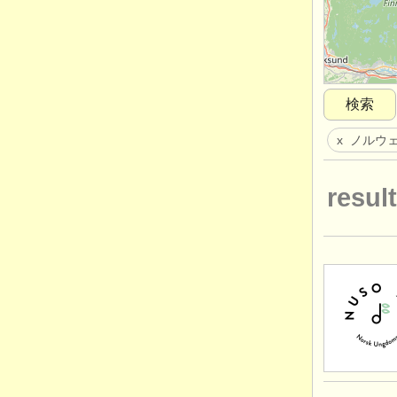
検索
ノルウ
x
result