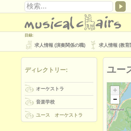
目録:
求人情報 (演奏関係の職)
求人情報 (教育
楽器の販売
盗まれた楽器
ユー
ディレクトリー:
ディレクトリー:
オーケストラ
音楽学校
ユース 
オーケストラ
musicalchairs:
+
−
musicalchairsについて
お問い合わせ
音楽学校
出版社:
ユース オーケストラ
掲載方法
find out about our
ATS