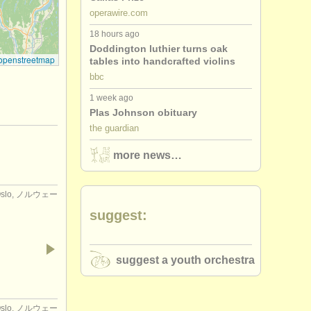
operawire.com
18 hours ago
Doddington luthier turns oak
openstreetmap
tables into handcrafted violins
bbc
1 week ago
Plas Johnson obituary
the guardian
more news…
Oslo, ノルウェー
suggest:
suggest a youth orchestra
Oslo, ノルウェー