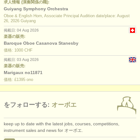
求人情報 (演奏関係の職):
Guiyang Symphony Orchestra
Oboe & English Horn, Associate Principal Audition date/place: August
26, 2026 Guiyang
掲載日: 04 Aug 2026
楽器の販売:
Baroque Oboe Casanova Stanesby
価格: 1000 CHF
掲載日: 03 Aug 2026
楽器の販売:
Marigaux no11871
価格: £1395 ono
をフォローする:
オーボエ
keep up to date with the latest jobs, courses, competitions,
instrument sales and news for オーボエ.