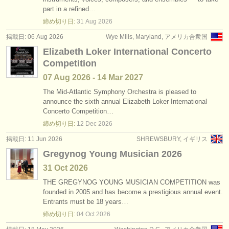
degree courses: オーボエ
(10)
part in a refined…
楽器の販売
締め切り日:
31 Aug
2026
degree courses: baroque oboe
(1)
盗まれた楽器
掲載日: 06 Aug 2026
Wye Mills, Maryland, アメリカ合衆国
Elizabeth Loker International Concerto
楽器の販売: オーボエ
ディレクトリー:
(20)
Competition
オーケストラ
盗まれた楽器: オーボエ
(87)
07 Aug
2026
-
14 Mar
2027
音楽学校
The Mid-Atlantic Symphony Orchestra is pleased to
announce the sixth annual Elizabeth Loker International
Concerto Competition…
ユース オーケストラ
締め切り日:
12 Dec
2026
musicalchairs:
掲載日: 11 Jun 2026
SHREWSBURY, イギリス
musicalchairsについて
Gregynog Young Musician 2026
31 Oct
2026
お問い合わせ
THE GREGYNOG YOUNG MUSICIAN COMPETITION was
founded in 2005 and has become a prestigious annual event.
rss feeds
Entrants must be 18 years…
締め切り日:
04 Oct
2026
クラシック音楽ニュース