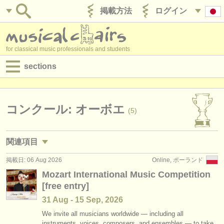
掲載方法
ログイン
for classical music professionals and students
sections
目録:
求人情報 (演奏関係の職)
コンクール: オーボエ
(5)
求人情報 (教育関連の職)
関連項目
求人情報 (管理者関連の職)
掲載日: 06 Aug 2026
Online, ポーランド
求人情報 (演奏関係の職): オーボエ
(16)
degree courses
Mozart International Music Competition
[free entry]
求人情報 (教育関連の職): オーボエ
(1)
講習会
31 Aug - 15 Sep, 2026
講習会: オーボエ
(8)
コンクール
We invite all musicians worldwide — including all
instruments, voices, composers, and ensembles — to take