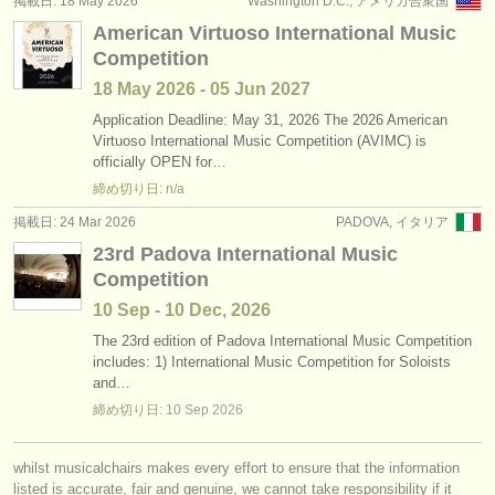
掲載日: 18 May 2026
Washington D.C., アメリカ合衆国
出版社:
American Virtuoso International Music
掲載方法
Competition
18 May
2026
-
05 Jun
2027
find out about our
ATS
Application Deadline: May 31, 2026 The 2026 American
Virtuoso International Music Competition (AVIMC) is
ATS
faq
officially OPEN for…
締め切り日: n/a
ログイン
掲載日: 24 Mar 2026
PADOVA, イタリア
23rd Padova International Music
Competition
10 Sep - 10 Dec, 2026
The 23rd edition of Padova International Music Competition
includes: 1) International Music Competition for Soloists
and…
締め切り日:
10 Sep
2026
whilst musicalchairs makes every effort to ensure that the information
listed is accurate, fair and genuine, we cannot take responsibility if it