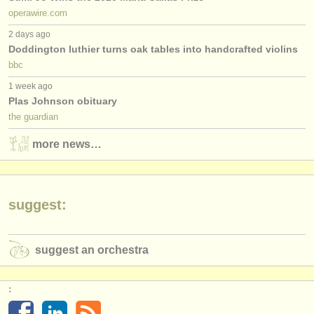
operawire.com
2 days ago
Doddington luthier turns oak tables into handcrafted violins
bbc
1 week ago
Plas Johnson obituary
the guardian
more news…
suggest:
suggest an orchestra
: