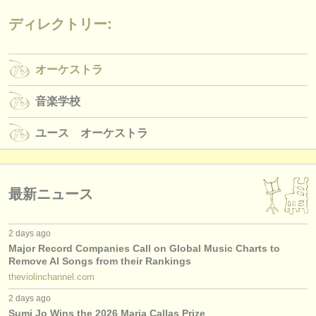
ディレクトリー:
オーケストラ
音楽学校
ユース オーケストラ
最新ニュース
2 days ago
Major Record Companies Call on Global Music Charts to
Remove AI Songs from their Rankings
theviolinchannel.com
2 days ago
Sumi Jo Wins the 2026 Maria Callas Prize