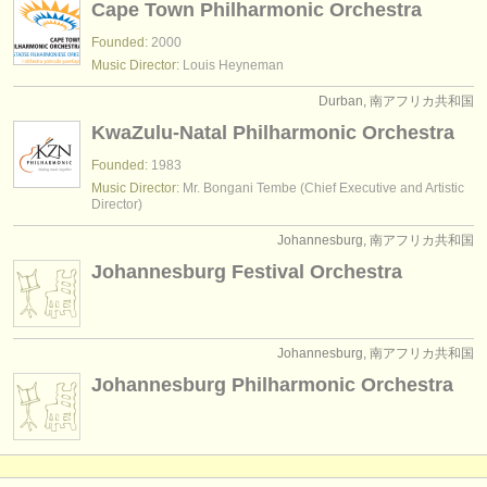
Cape Town Philharmonic Orchestra
出版社:
Founded:
2000
掲載方法
Music Director:
Louis Heyneman
find out about our
ATS
Durban, 南アフリカ共和国
KwaZulu-Natal Philharmonic Orchestra
ATS
faq
Founded:
1983
Music Director:
Mr. Bongani Tembe (Chief Executive and Artistic
ログイン
Director)
Johannesburg, 南アフリカ共和国
Johannesburg Festival Orchestra
Johannesburg, 南アフリカ共和国
Johannesburg Philharmonic Orchestra