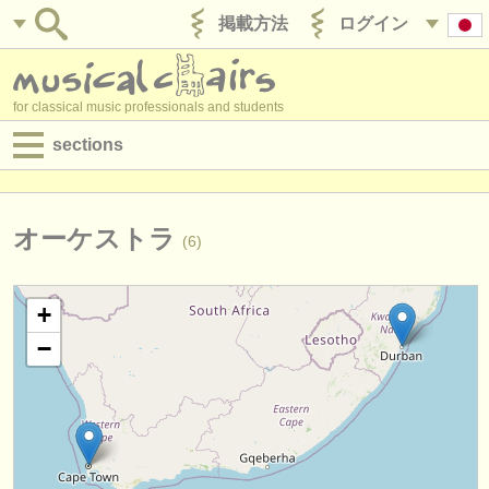
掲載方法
ログイン
for classical music professionals and students
sections
目録:
求人情報 (演奏関係の職)
オーケストラ
(6)
求人情報 (教育関連の職)
+
求人情報 (管理者関連の職)
−
degree courses
講習会
コンクール