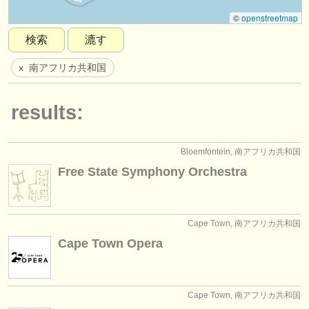
楽器の販売
©
openstreetmap
検索
漉す
盗まれた楽器
南アフリカ共和国
x
ディレクトリー:
オーケストラ
results:
音楽学校
ユース オーケストラ
Bloemfontein, 南アフリカ共和国
Free State Symphony Orchestra
musicalchairs:
musicalchairsについて
Cape Town, 南アフリカ共和国
お問い合わせ
Cape Town Opera
rss feeds
クラシック音楽ニュース
Cape Town, 南アフリカ共和国