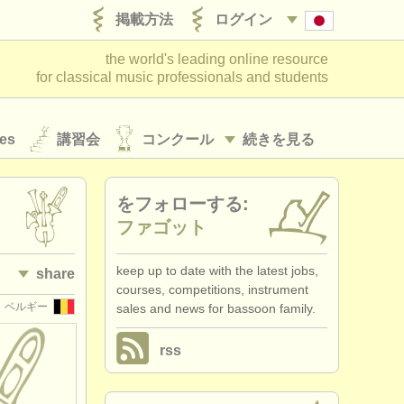
掲載方法
ログイン
the world's leading online resource
for classical music professionals and students
es
講習会
コンクール
続きを見る
をフォローする:
ファゴット
keep up to date with the latest jobs,
share
courses, competitions, instrument
ベルギー
sales and news for bassoon family.
rss