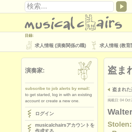
目録:
求人情報 (演奏関係の職)
求人情報 (教育
楽器の販売
盗まれた楽器
盗ま
ディレクトリー:
演奏家:
オーケストラ
音楽学校
ユース 
subscribe to job alerts by email:
盗まれた
musicalchairs:
to get started, log in with an existing
musicalchairsについて
お問い合わせ
掲載日: 04 Oct 
account or create a new one.
出版社:
Walte
ログイン
掲載方法
find out about our
ATS
Stolen:
musicalchairsアカウントを
作成する