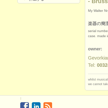
- Bruss
My Walter Nr
楽器の簡
serial numbe
case. made i
owner:
Gevorkia
Tel:
0032
whilst musical
we cannot take
: