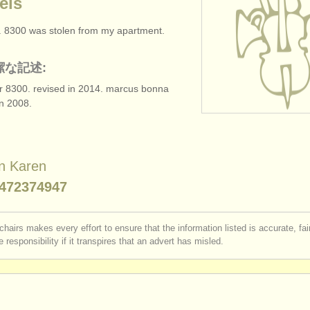
els
. 8300 was stolen from my apartment.
潔な記述:
r 8300. revised in 2014. marcus bonna
n 2008.
n Karen
472374947
chairs makes every effort to ensure that the information listed is accurate, fa
 responsibility if it transpires that an advert has misled.