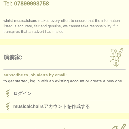
Tel:
07899993758
出版社:
掲載方法
whilst musicalchairs makes every effort to ensure that the information
find out about our
ATS
listed is accurate, fair and genuine, we cannot take responsibility if it
transpires that an advert has misled.
ATS
faq
ログイン
演奏家:
subscribe to job alerts by email:
to get started, log in with an existing account or create a new one.
ログイン
musicalchairsアカウントを作成する