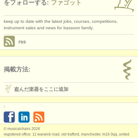
をフォローする:
ファゴット
keep up to date with the latest jobs, courses, competitions,
instrument sales and news for bassoon family.
rss
掲載方法:
盗んだ楽器をここに追加
:
© musicalchairs 2026
registered office: 11 warwick road, old trafford, manchester, m16 0qq, united