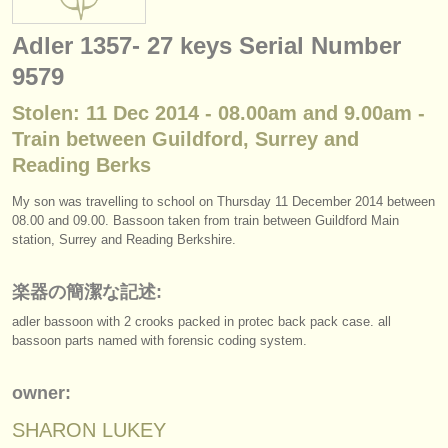
楽器の販売
Adler 1357- 27 keys Serial Number
盗まれた楽器
9579
ディレクトリー:
Stolen: 11 Dec 2014 - 08.00am and 9.00am -
オーケストラ
Train between Guildford, Surrey and
Reading Berks
音楽学校
My son was travelling to school on Thursday 11 December 2014 between
ユース オーケストラ
08.00 and 09.00. Bassoon taken from train between Guildford Main
station, Surrey and Reading Berkshire.
musicalchairs:
musicalchairsについて
楽器の簡潔な記述:
adler bassoon with 2 crooks packed in protec back pack case. all
お問い合わせ
bassoon parts named with forensic coding system.
rss feeds
owner:
クラシック音楽ニュース
SHARON LUKEY