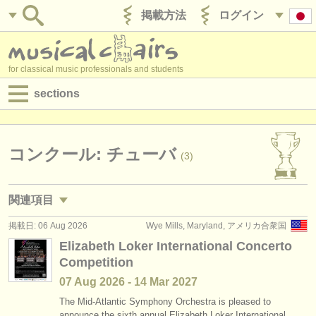
掲載方法
ログイン
for classical music professionals and students
sections
目録:
求人情報 (演奏関係の職)
コンクール: チューバ
(3)
求人情報 (教育関連の職)
関連項目
求人情報 (管理者関連の職)
掲載日: 06 Aug 2026
Wye Mills, Maryland, アメリカ合衆国
求人情報 (演奏関係の職): チューバ
(4)
degree courses
Elizabeth Loker International Concerto
Competition
求人情報 (教育関連の職): チューバ
(1)
講習会
07 Aug
2026
-
14 Mar
2027
講習会: チューバ
(5)
コンクール
The Mid-Atlantic Symphony Orchestra is pleased to
announce the sixth annual Elizabeth Loker International