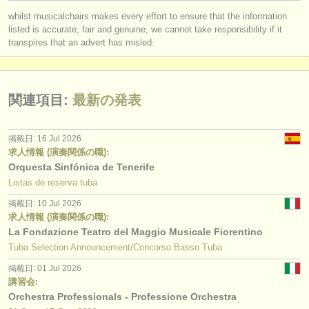
出版社:
whilst musicalchairs makes every effort to ensure that the information
掲載方法
listed is accurate, fair and genuine, we cannot take responsibility if it
transpires that an advert has misled.
find out about our
ATS
ATS
faq
関連項目:
最新の発表
ログイン
掲載日: 16 Jul 2026
求人情報 (演奏関係の職):
Orquesta Sinfónica de Tenerife
Listas de reserva tuba
掲載日: 10 Jul 2026
求人情報 (演奏関係の職):
La Fondazione Teatro del Maggio Musicale Fiorentino
Tuba Selection Announcement/Concorso Basso Tuba
掲載日: 01 Jul 2026
講習会:
Orchestra Professionals - Professione Orchestra