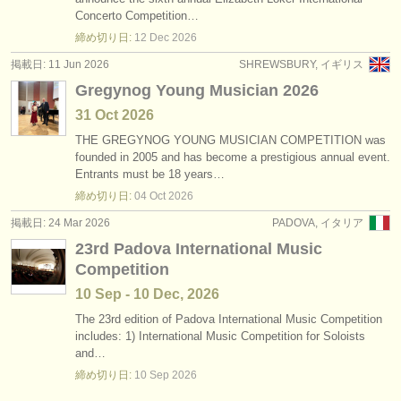
degree courses: serpent/
ophicleide
(1)
Concerto Competition…
楽器の販売
締め切り日:
12 Dec
2026
degree courses: チューバ
(9)
盗まれた楽器
掲載日: 11 Jun 2026
SHREWSBURY, イギリス
Gregynog Young Musician 2026
盗まれた楽器: チューバ
ディレクトリー:
(2)
31 Oct
2026
オーケストラ
THE GREGYNOG YOUNG MUSICIAN COMPETITION was
founded in 2005 and has become a prestigious annual event.
音楽学校
Entrants must be 18 years…
締め切り日:
04 Oct
2026
ユース オーケストラ
掲載日: 24 Mar 2026
PADOVA, イタリア
musicalchairs:
23rd Padova International Music
musicalchairsについて
Competition
10 Sep - 10 Dec, 2026
お問い合わせ
The 23rd edition of Padova International Music Competition
includes: 1) International Music Competition for Soloists
rss feeds
and…
締め切り日:
10 Sep
2026
クラシック音楽ニュース