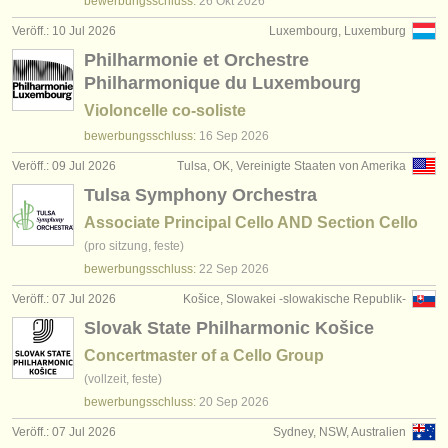
bewerbungsschluss:
26 Okt
2026
Veröff.: 10 Jul 2026
Luxembourg, Luxemburg
Philharmonie et Orchestre
Philharmonique du Luxembourg
Violoncelle co-soliste
bewerbungsschluss:
16 Sep
2026
Veröff.: 09 Jul 2026
Tulsa, OK, Vereinigte Staaten von Amerika
Tulsa Symphony Orchestra
Associate Principal Cello AND Section Cello
(pro sitzung, feste)
bewerbungsschluss:
22 Sep
2026
Veröff.: 07 Jul 2026
Košice, Slowakei -slowakische Republik-
Slovak State Philharmonic Košice
Concertmaster of a Cello Group
(vollzeit, feste)
bewerbungsschluss:
20 Sep
2026
Veröff.: 07 Jul 2026
Sydney, NSW, Australien