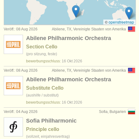
degree courses: violoncello
(10)
instrumentenverkauf
degree courses: baroque cello
(2)
gestohlene instrumente
©
openstreetmap
Veröff.: 08 Aug 2026
Abilene, TX, Vereinigte Staaten von Amerika
wettbewerb violoncello
verzeichnisse:
(16)
Abilene Philharmonic Orchestra
orchester
kleinanzeigen violoncello
(77)
Section Cello
(pro sitzung, feste)
musikhochschulen
violoncello verloren
(52)
bewerbungsschluss:
16 Okt
2026
jugendorchester
Veröff.: 08 Aug 2026
Abilene, TX, Vereinigte Staaten von Amerika
Abilene Philharmonic Orchestra
musicalchairs:
Substitute Cello
über musicalchairs
(aushilfe / substitut)
bewerbungsschluss:
16 Okt
2026
kontakt
Veröff.: 04 Aug 2026
Sofia, Bulgarien
rss feeds
Sofia Philharmonic
Principle cello
nachrichten in der klassischen musik
(vollzeit, einjahresvertrag)