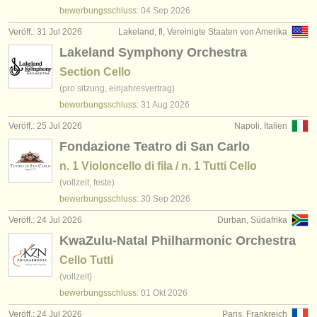
verlage:
bewerbungsschluss:
04 Sep
2026
anzeige veröffentlichen
Veröff.: 31 Jul 2026
Lakeland, fl, Vereinigte Staaten von Amerika
Lakeland Symphony Orchestra
find out about our
ATS
Section Cello
(pro sitzung, einjahresvertrag)
ATS
faq
bewerbungsschluss:
31 Aug
2026
einloggen
Veröff.: 25 Jul 2026
Napoli, Italien
Fondazione Teatro di San Carlo
n. 1 Violoncello di fila / n. 1 Tutti Cello
(vollzeit, feste)
bewerbungsschluss:
30 Sep
2026
Veröff.: 24 Jul 2026
Durban, Südafrika
KwaZulu-Natal Philharmonic Orchestra
Cello Tutti
(vollzeit)
bewerbungsschluss:
01 Okt
2026
Veröff.: 24 Jul 2026
Paris, Frankreich