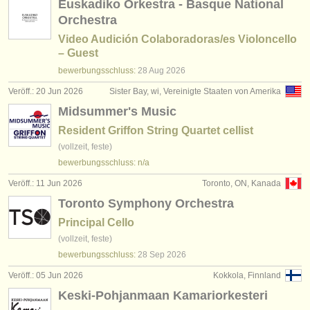
Euskadiko Orkestra - Basque National
Orchestra
Video Audición Colaboradoras/es Violoncello
– Guest
bewerbungsschluss:
28 Aug
2026
Veröff.: 20 Jun 2026
Sister Bay, wi, Vereinigte Staaten von Amerika
Midsummer's Music
Resident Griffon String Quartet cellist
(vollzeit, feste)
bewerbungsschluss: n/a
Veröff.: 11 Jun 2026
Toronto, ON, Kanada
Toronto Symphony Orchestra
Principal Cello
(vollzeit, feste)
bewerbungsschluss:
28 Sep
2026
Veröff.: 05 Jun 2026
Kokkola, Finnland
Keski-Pohjanmaan Kamariorkesteri