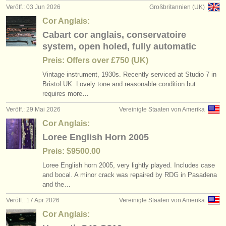
degree courses: oboe
heckelphone
(10)
(2)
Veröff.: 03 Jun 2026
Großbritannien (UK)
instrumentenverkauf
Cor Anglais:
degree courses: baroque oboe
oboe reed-making accessories
(1)
(1)
gestohlene instrumente
Cabart cor anglais, conservatoire
system, open holed, fully automatic
wettbewerb oboe
verzeichnisse:
baroque oboe
(4)
(1)
Preis: Offers over £750 (UK)
orchester
kleinanzeigen oboe
(19)
Vintage instrument, 1930s. Recently serviced at Studio 7 in
Bristol UK. Lovely tone and reasonable condition but
musikhochschulen
requires more…
oboe verloren
(87)
Veröff.: 29 Mai 2026
Vereinigte Staaten von Amerika
jugendorchester
Cor Anglais:
musicalchairs:
Loree English Horn 2005
über musicalchairs
Preis: $9500.00
Loree English horn 2005, very lightly played. Includes case
kontakt
and bocal. A minor crack was repaired by RDG in Pasadena
and the…
rss feeds
Veröff.: 17 Apr 2026
Vereinigte Staaten von Amerika
nachrichten in der klassischen musik
Cor Anglais: