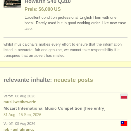
Howarth S40 Q310
verlage:
Preis: $6,000 US
anzeige veröffentlichen
Excellent condition professional English Horn with one
bocal. Rarely used but in good working order. Like new case
find out about our
ATS
also.
ATS
faq
whilst musicalchairs makes every effort to ensure that the information
listed is accurate, fair and genuine, we cannot take responsibility if it
einloggen
transpires that an advert has misled.
relevante inhalte:
neueste posts
Veröff.: 06 Aug 2026
musikwettbewerb:
Mozart International Music Competition [free entry]
31 Aug - 15 Sep, 2026
Veröff.: 05 Aug 2026
job - aufführung: