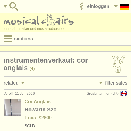
einloggen
anzeige veröffentlichen
für profi-musiker und musikstudierende
sections
anzeigen:
instrumentenverkauf: cor
jobs - aufführung
anglais
(4)
jobs - unterrichten
related
filter sales
jobs - verwaltung
Veröff.: 11 Jun 2026
Großbritannien (UK)
jobs - aufführung: oboe
oboe family
(15)
(19)
degree courses
Cor Anglais:
jobs - unterrichten: oboe
oboe
Howarth S20
(1)
(11)
kurse
Preis: £2800
kurse/
masterclass oboe
cor anglais
(8)
(4)
musikwettbewerbe
SOLD