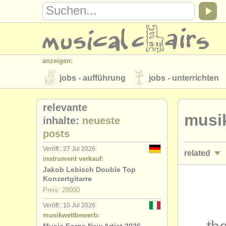
anzeigen:
jobs - aufführung
jobs - unterrichten
instrumentenverkauf
gestohlene inst
relevante
musi
verzeichnisse:
inhalte:
neueste
posts
orchester
musikhochschulen
Veröff.: 27 Jul 2026
related
musicalchairs:
instrument verkauf:
über musicalchairs
kontakt
rss 
Jakob Lebisch Double Top
kurse/
mast
Konzertgitarre
verlage:
Preis: 28000
degree cou
anzeige veröffentlichen
find out abou
Veröff.: 10 Jul 2026
musikwettbewerb:
degree cou