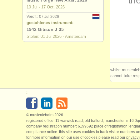
the
Music Forge New Artist 2026
10 Jul - 17 Oct, 2026
degree cou
Veröff.: 07 Jul 2026
gestohlenes instrument:
degree cou
1942 Gibson J-35
Stolen: 01 Jul 2026 - Amsterdam
wettbewerb
kleinanzei
klassische 
whilst musicalch
cannot take respo
gestohlene
:
© musicalchairs 2026
registered office: 11 warwick road, old trafford, manchester, m16 0
company registration number: ​6199692 place of registration: engl
compliance notice: ​this site uses cookies to track visitor numbers an
for more information on our use of cookies please read our
privacy 