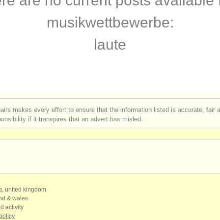
re are no current posts available 
rses: theorbe
(1)
musikwettbewerbe:
rses: early guitar
(1)
laute
e klassische gitarre
(4)
gen klassische gitarre
(6)
gitarre verloren
(180)
airs makes every effort to ensure that the information listed is accurate, fair
nsibility if it transpires that an advert has misled.
 instrumente: epocheninstrumente
(3)
qq, united kingdom.
and & wales
d activity
policy