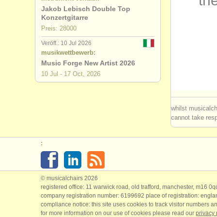
the
Jakob Lebisch Double Top
degree cou
Konzertgitarre
Preis: 28000
degree cou
Veröff.: 10 Jul 2026
musikwettbewerb:
wettbewerb
Music Forge New Artist 2026
10 Jul - 17 Oct, 2026
kleinanzei
klassische 
whilst musicalch
cannot take respo
gestohlene
:
© musicalchairs 2026
registered office: 11 warwick road, old trafford, manchester, m16 0
company registration number: ​6199692 place of registration: engl
compliance notice: ​this site uses cookies to track visitor numbers an
for more information on our use of cookies please read our
privacy 