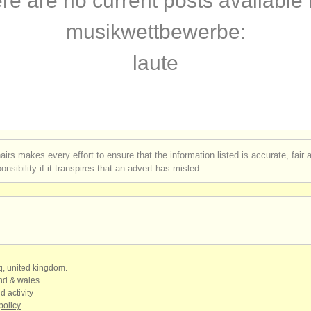
re are no current posts available 
rses: theorbe
(1)
musikwettbewerbe:
rses: early guitar
(1)
laute
e klassische gitarre
(4)
gen klassische gitarre
(7)
gitarre verloren
(180)
airs makes every effort to ensure that the information listed is accurate, fair
nsibility if it transpires that an advert has misled.
 instrumente: epocheninstrumente
(3)
qq, united kingdom.
and & wales
d activity
policy