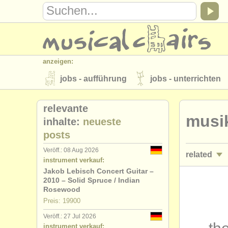
anzeigen:
jobs - aufführung
jobs - unterrichten
instrumentenverkauf
gestohlene inst
relevante
musi
verzeichnisse:
inhalte:
neueste
posts
orchester
musikhochschulen
Veröff.: 08 Aug 2026
related
musicalchairs:
instrument verkauf:
über musicalchairs
kontakt
rss 
Jakob Lebisch Concert Guitar –
kurse/
mast
2010 – Solid Spruce / Indian
verlage:
Rosewood
degree cou
Preis: 19900
anzeige veröffentlichen
find out abou
Veröff.: 27 Jul 2026
degree cou
instrument verkauf: