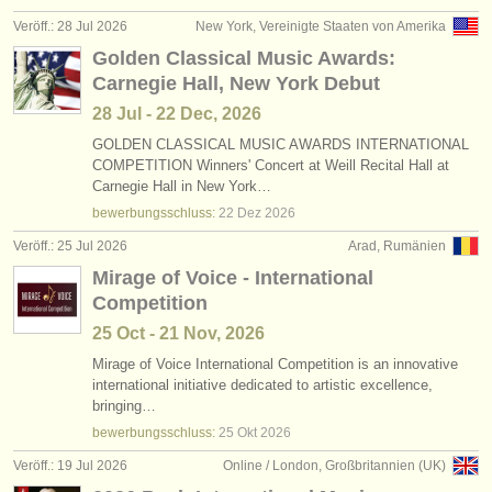
verlage:
Veröff.: 28 Jul 2026
New York, Vereinigte Staaten von Amerika
anzeige veröffentlichen
Golden Classical Music Awards:
Carnegie Hall, New York Debut
find out about our
ATS
28 Jul - 22 Dec, 2026
ATS
faq
GOLDEN CLASSICAL MUSIC AWARDS INTERNATIONAL
COMPETITION Winners' Concert at Weill Recital Hall at
Carnegie Hall in New York…
einloggen
bewerbungsschluss:
22 Dez
2026
Veröff.: 25 Jul 2026
Arad, Rumänien
Mirage of Voice - International
Competition
25 Oct - 21 Nov, 2026
Mirage of Voice International Competition is an innovative
international initiative dedicated to artistic excellence,
bringing…
bewerbungsschluss:
25 Okt
2026
Veröff.: 19 Jul 2026
Online / London, Großbritannien (UK)