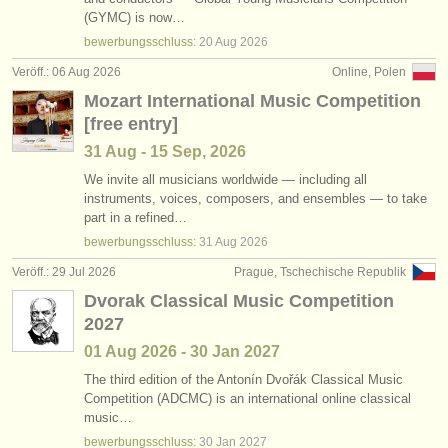
jobs - aufführung: bass/
bariton
•
land (a-z)
(9)
(GYMC) is now…
instrumentenverkauf
bewerbungsschluss:
20 Aug
2026
jobs - unterrichten: sopran/
mezzo
(5)
gestohlene instrumente
Veröff.: 06 Aug 2026
Online, Polen
Mozart International Music Competition
jobs - unterrichten: alt
verzeichnisse:
(2)
[free entry]
orchester
jobs - unterrichten: tenor
(5)
31 Aug - 15 Sep, 2026
musikhochschulen
We invite all musicians worldwide — including all
jobs - unterrichten: bass/
bariton
(4)
instruments, voices, composers, and ensembles — to take
part in a refined…
jugendorchester
jobs - unterrichten: folk/
trad song
(1)
bewerbungsschluss:
31 Aug
2026
musicalchairs:
Veröff.: 29 Jul 2026
Prague, Tschechische Republik
kurse: alle stimmen
(13)
über musicalchairs
Dvorak Classical Music Competition
degree courses: alle stimmen
(11)
2027
kontakt
01 Aug
2026
-
30 Jan
2027
rss feeds
The third edition of the Antonín Dvořák Classical Music
Competition (ADCMC) is an international online classical
music…
nachrichten in der klassischen musik
bewerbungsschluss:
30 Jan
2027