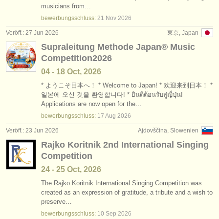
musicians from…
bewerbungsschluss:
21 Nov
2026
Veröff.: 27 Jun 2026
東京, Japan
Supraleitung Methode Japan®︎ Music
Competition2026
04 - 18 Oct, 2026
* ようこそ日本へ！ * Welcome to Japan! * 欢迎来到日本！ *
일본에 오신 것을 환영합니다! * ยินดีต้อนรับสู่ญี่ปุ่น!
Applications are now open for the…
bewerbungsschluss:
17 Aug
2026
Veröff.: 23 Jun 2026
Ajdovščina, Slowenien
Rajko Koritnik 2nd International Singing
Competition
24 - 25 Oct, 2026
The Rajko Koritnik International Singing Competition was
created as an expression of gratitude, a tribute and a wish to
preserve…
bewerbungsschluss:
10 Sep
2026