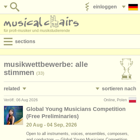
einloggen
anzeige veröffentlichen
für profi-musiker und musikstudierende
sections
anzeigen:
musikwettbewerbe: alle
jobs - aufführung
stimmen
(33)
jobs - unterrichten
related
sortieren nach
jobs - verwaltung
Veröff.: 06 Aug 2026
Online, Polen
jobs - aufführung: sopran/
mezzo
• herausgegeben
(10)
degree courses
Global Young Musicians Competition
(Free Preliminaries)
jobs - aufführung: alt
•
bewerbungsschluss
(4)
kurse
20 Aug - 04 Sep, 2026
jobs - aufführung: tenor
•
dates held
(11)
musikwettbewerbe
Open to all instruments, voices, ensembles, composers,
and conductors — Global Young Musicians Competition