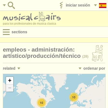
iniciar sesión
anúnciese con nosotros
para los profesionales de musica clasica
sections
anuncios:
empleos - administración:
empleos - interpretación
artístico/
producción/
técnico
(28)
empleos - enseñanza
related
ordenar por
empleos - administración
empleos - administración: dirección ejecutiva
• publicado
+
(22)
degree courses
−
empleos - administración: marketing/
ventas
•
fecha límite
(7)
cursillos
10
empleos - administración: desarrollo
•
país (a-z)
(17)
concursos
10