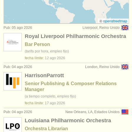
empleos - administración: administratión académica
(4)
instrumentos en venta
empleos - administración: oficina/
recursos humanos/
instrumentos robados
departamento financiero/
técnico informático
©
openstreetmap
(9)
Pub: 05 ago 2026
Liverpool, Reino Unido
directorios:
empleos - administración: educación
(4)
Royal Liverpool Philharmonic Orchestra
orquestas y teatros
Bar Person
empleos - administración: bibliotecario/
a – archivero/
a
(6)
(tarifa por hora, empleo fijo)
conservatorios
fecha límite:
12 ago
2026
empleos - administración: board member
(1)
jóvenes orquestas
Pub: 04 ago 2026
London, Reino Unido
HarrisonParrott
musicalchairs:
Senior Publishing & Composer Relations
acerca de musicalchairs
Manager
(a tiempo completo, empleo fijo)
contáctenos
fecha límite:
17 ago
2026
fuentes rss
Pub: 04 ago 2026
New Orleans, LA, Estados Unidos
Louisiana Philharmonic Orchestra
noticias sobre música clásica
Orchestra Librarian