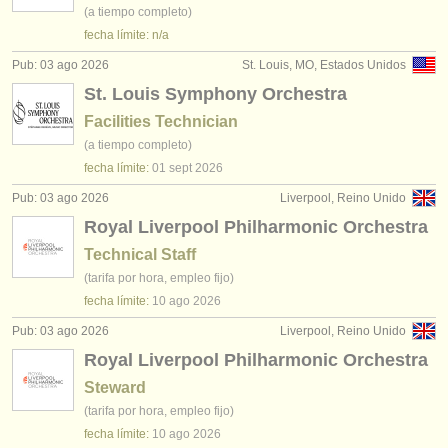
editor:
(a tiempo completo)
fecha límite: n/a
anúnciese con nosotros
Pub: 03 ago 2026
St. Louis, MO, Estados Unidos
find out about our
ATS
St. Louis Symphony Orchestra
Facilities Technician
ATS
faq
(a tiempo completo)
fecha límite:
01 sept
2026
iniciar sesión
Pub: 03 ago 2026
Liverpool, Reino Unido
Royal Liverpool Philharmonic Orchestra
Technical Staff
(tarifa por hora, empleo fijo)
fecha límite:
10 ago
2026
Pub: 03 ago 2026
Liverpool, Reino Unido
Royal Liverpool Philharmonic Orchestra
Steward
(tarifa por hora, empleo fijo)
fecha límite:
10 ago
2026