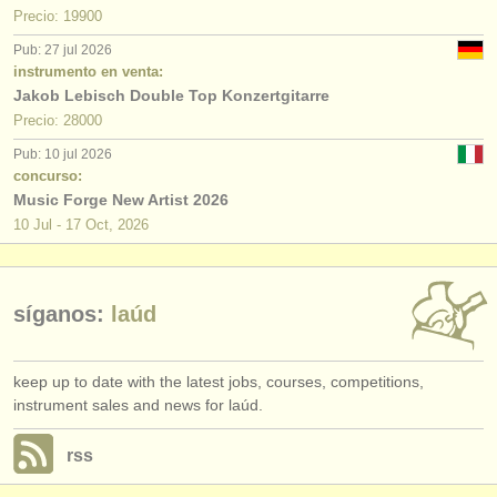
editor:
Precio: 19900
anúnciese con nosotros
Pub: 27 jul 2026
instrumento en venta:
Jakob Lebisch Double Top Konzertgitarre
find out about our
ATS
Precio: 28000
ATS
faq
Pub: 10 jul 2026
concurso:
iniciar sesión
Music Forge New Artist 2026
10 Jul - 17 Oct, 2026
síganos:
laúd
keep up to date with the latest jobs, courses, competitions,
instrument sales and news for laúd.
rss