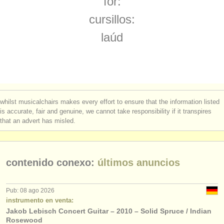
for:
degree courses: tiorba
(1)
instrumentos en venta
cursillos:
degree courses: guitarra histórica
(1)
instrumentos robados
laúd
concurso de guitarra clasica
directorios:
(4)
orquestas y teatros
venta de guitarra
(7)
conservatorios
guitarra perdido
(180)
whilst musicalchairs makes every effort to ensure that the information listed
jóvenes orquestas
instrumentos robados: instrumentos antiguos/
históricos
is accurate, fair and genuine, we cannot take responsibility if it transpires
that an advert has misled.
(3)
musicalchairs:
acerca de musicalchairs
contenido conexo:
últimos anuncios
contáctenos
fuentes rss
Pub: 08 ago 2026
instrumento en venta:
Jakob Lebisch Concert Guitar – 2010 – Solid Spruce / Indian
noticias sobre música clásica
Rosewood