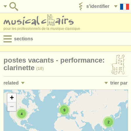
s'identifier
ajouter votre annonce
pour les professionnels de la musique classique
sections
annonces:
postes vacants - performance:
jobs - performance
clarinette
(18)
jobs - enseignement
related
trier par
jobs - administration
jobs - enseignement: clarinette
• publiée
+
(1)
degree courses
−
stages/
masterclass clarinette
•
date limite
(13)
9
stages/
cours
4
stages/
cours: classical clarinet
•
pays (a-z)
2
(2)
concours/
prix