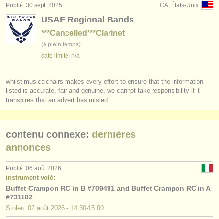
Publié: 30 sept. 2025
CA, États-Unis
USAF Regional Bands
***Cancelled***Clarinet
(à plein temps)
date limite: n/a
whilst musicalchairs makes every effort to ensure that the information
listed is accurate, fair and genuine, we cannot take responsibility if it
transpires that an advert has misled.
contenu connexe:
dernières
annonces
Publié: 06 août 2026
instrument volé:
Buffet Crampon RC in B #709491 and Buffet Crampon RC in A
#731102
Stolen: 02 août 2026 - 14:30-15:00...