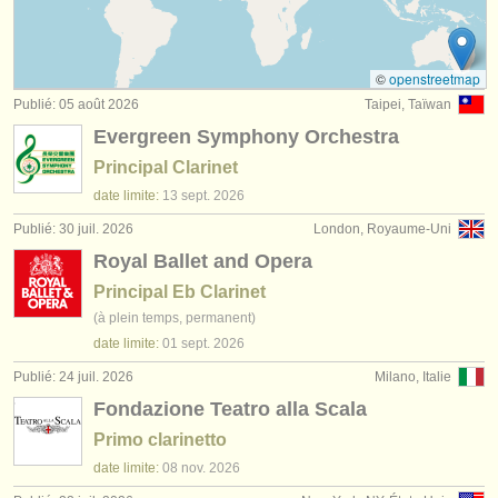
degree courses: clarinette
(9)
instruments à vendre
degree courses: classical clarinet
(5)
instruments volés
©
openstreetmap
Publié: 05 août 2026
Taipei, Taïwan
concours de clarinette
annuaires:
(15)
Evergreen Symphony Orchestra
orchestres et l'opéra
achat clarinette
(14)
Principal Clarinet
conservatoires
date limite:
13 sept.
2026
clarinette perdue
(81)
Publié: 30 juil. 2026
London, Royaume-Uni
orchestres de jeunes
Royal Ballet and Opera
musicalchairs:
Principal Eb Clarinet
(à plein temps, permanent)
a propos de musicalchairs
date limite:
01 sept.
2026
contactez nous
Publié: 24 juil. 2026
Milano, Italie
Fondazione Teatro alla Scala
rss feeds
Primo clarinetto
actualités musique classique
date limite:
08 nov.
2026