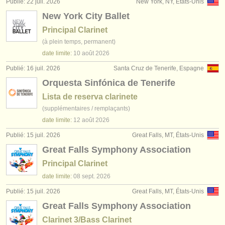
Publié: 22 juil. 2026
New York, NY, États-Unis
éditeurs:
New York City Ballet
ajouter votre annonce
Principal Clarinet
(à plein temps, permanent)
find out about our
ATS
date limite:
10 août
2026
ATS
faq
Publié: 16 juil. 2026
Santa Cruz de Tenerife, Espagne
Orquesta Sinfónica de Tenerife
s'identifier
Lista de reserva clarinete
(supplémentaires / remplaçants)
date limite:
12 août
2026
Publié: 15 juil. 2026
Great Falls, MT, États-Unis
Great Falls Symphony Association
Principal Clarinet
date limite:
08 sept.
2026
Publié: 15 juil. 2026
Great Falls, MT, États-Unis
Great Falls Symphony Association
Clarinet 3/Bass Clarinet