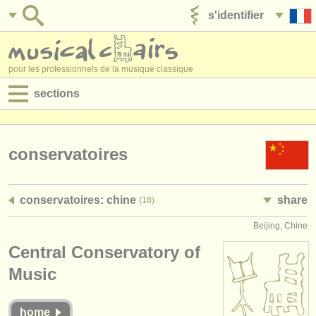
s'identifier
ajouter votre annonce
pour les professionnels de la musique classique
sections
annonces:
jobs - performance
conservatoires
jobs - enseignement
conservatoires: chine
share
(18)
jobs - administration
Beijing, Chine
degree courses
Central Conservatory of
stages/
cours
Music
concours/
prix
home