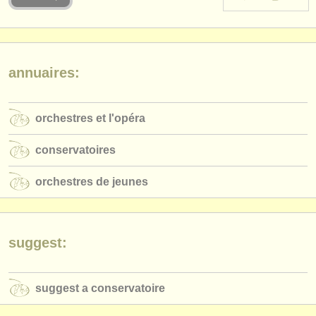
instruments à vendre
instruments volés
annuaires:
annuaires:
orchestres et l'opéra
orchestres et l'opéra
conservatoires
conservatoires
orchestres de jeunes
orchestres de jeunes
musicalchairs:
a propos de musicalchairs
contactez nous
suggest:
rss feeds
suggest a conservatoire
actualités musique classique