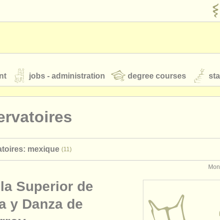
nt
jobs - administration
degree courses
st
és
rvatoires
orchestres de jeunes
toires: mexique
(11)
 nous
rss feeds
actualités musique classique
Mont
la Superior de
our
ATS
ATS
faq
s'identifier
a y Danza de