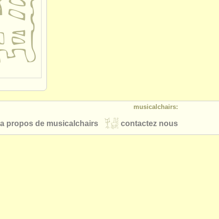
musicalchairs:
a propos de musicalchairs
contactez nous