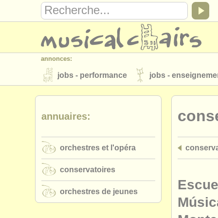
annonces:
jobs - performance
jobs - enseigneme
instruments à vendre
instruments vol
conse
annuaires:
annuaires:
orchestres et l'opéra
conservatoires
orchestres et l'opéra
conserva
musicalchairs:
a propos de musicalchairs
contactez
conservatoires
éditeurs:
Escue
orchestres de jeunes
ajouter votre annonce
find out about 
Músic