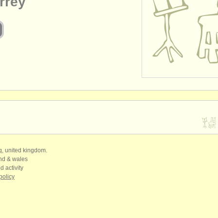
rrey
qq, united kingdom.
and & wales
d activity
policy