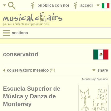
pubblica con noi
accedi
per musicisti classici professionisti
sections
annunci:
jobs - spettacolo
conservatori
jobs - insegnamento
conservatori: messico
share
(11)
jobs - amministrazione
Monterrey, Messico
degree courses
Escuela Superior de
corsi
Música y Danza de
Monterrey
concorsi/
premi