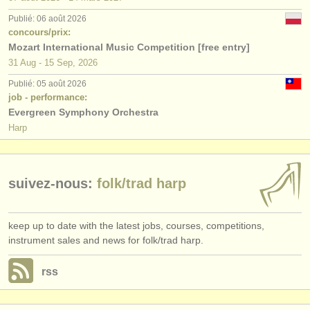
éditeurs:
Publié: 06 août 2026
ajouter votre annonce
concours/prix:
Mozart International Music Competition [free entry]
find out about our
ATS
31 Aug - 15 Sep, 2026
Publié: 05 août 2026
ATS
faq
job - performance:
Evergreen Symphony Orchestra
s'identifier
Harp
suivez-nous:
folk/
trad harp
keep up to date with the latest jobs, courses, competitions,
instrument sales and news for folk/trad harp.
rss