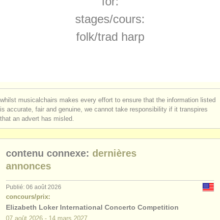
for:
degree courses: harpe
(9)
instruments à vendre
stages/
cours:
degree courses: folk/
trad harp
(2)
instruments volés
folk/
trad harp
concours de harpe
annuaires:
(3)
orchestres et l'opéra
harpe perdue
(2)
conservatoires
whilst musicalchairs makes every effort to ensure that the information listed
orchestres de jeunes
is accurate, fair and genuine, we cannot take responsibility if it transpires
that an advert has misled.
musicalchairs:
a propos de musicalchairs
contenu connexe:
dernières
contactez nous
annonces
rss feeds
Publié: 06 août 2026
concours/prix:
Elizabeth Loker International Concerto Competition
actualités musique classique
07 août
2026
-
14 mars
2027