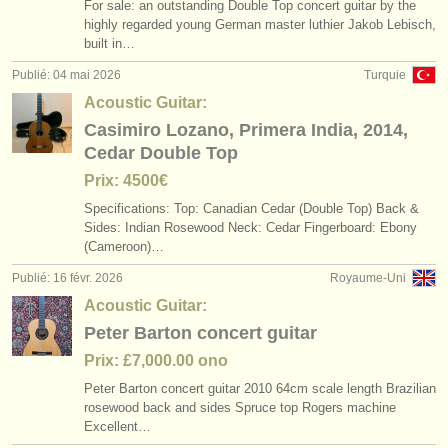
For sale: an outstanding Double Top concert guitar by the
degree courses: théorbe
(1)
instruments à vendre
highly regarded young German master luthier Jakob Lebisch,
built in…
degree courses: early guitar
(1)
instruments volés
Publié: 04 mai 2026
Turquie
concours de guitare classique
annuaires:
(4)
Acoustic Guitar:
Casimiro Lozano, Primera India, 2014,
orchestres et l'opéra
guitare classique perdue
(180)
Cedar Double Top
conservatoires
Prix: 4500€
Specifications: ​Top: Canadian Cedar (Double Top) ​Back &
orchestres de jeunes
Sides: Indian Rosewood ​Neck: Cedar ​Fingerboard: Ebony
(Cameroon)…
musicalchairs:
Publié: 16 févr. 2026
Royaume-Uni
a propos de musicalchairs
Acoustic Guitar:
Peter Barton concert guitar
contactez nous
Prix: £7,000.00 ono
rss feeds
Peter Barton concert guitar 2010 64cm scale length Brazilian
rosewood back and sides Spruce top Rogers machine
actualités musique classique
Excellent…