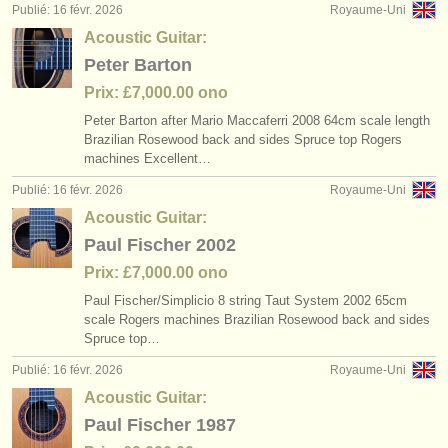
éditeurs:
Publié: 16 févr. 2026
Royaume-Uni
Acoustic Guitar:
ajouter votre annonce
Peter Barton
find out about our
ATS
Prix: £7,000.00 ono
Peter Barton after Mario Maccaferri 2008 64cm scale length
ATS
faq
Brazilian Rosewood back and sides Spruce top Rogers
machines Excellent…
s'identifier
Publié: 16 févr. 2026
Royaume-Uni
Acoustic Guitar:
Paul Fischer 2002
Prix: £7,000.00 ono
Paul Fischer/
Simplicio 8 string Taut System 2002 65cm
scale Rogers machines Brazilian Rosewood back and sides
Spruce top…
Publié: 16 févr. 2026
Royaume-Uni
Acoustic Guitar:
Paul Fischer 1987