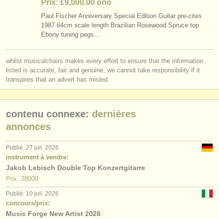
Prix: £9,000.00 ono
Paul Fischer Anniversary Special Edition Guitar pre-cites
1987 64cm scale length Brazilian Rosewood Spruce top
Ebony tuning pegs…
whilst musicalchairs makes every effort to ensure that the information
listed is accurate, fair and genuine, we cannot take responsibility if it
transpires that an advert has misled.
contenu connexe:
dernières
annonces
Publié: 27 juil. 2026
instrument à vendre:
Jakob Lebisch Double Top Konzertgitarre
Prix: 28000
Publié: 10 juil. 2026
concours/prix:
Music Forge New Artist 2026