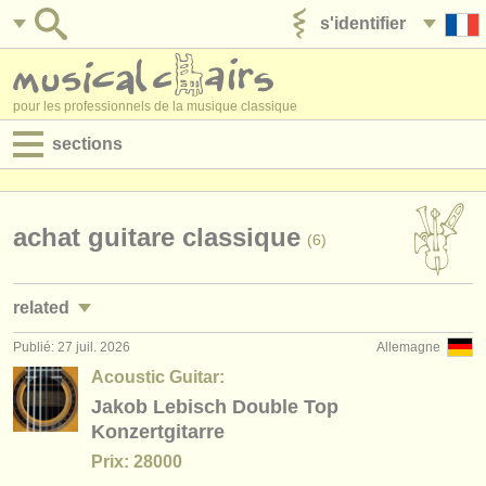
s'identifier
ajouter votre annonce
pour les professionnels de la musique classique
sections
annonces:
jobs - performance
achat guitare classique
(6)
jobs - enseignement
related
jobs - administration
Publié: 27 juil. 2026
Allemagne
stages/
masterclass guitare classique
(2)
degree courses
Acoustic Guitar:
degree courses: guitare
Jakob Lebisch Double Top
(9)
stages/
cours
Konzertgitarre
degree courses: luth
(1)
concours/
prix
Prix: 28000