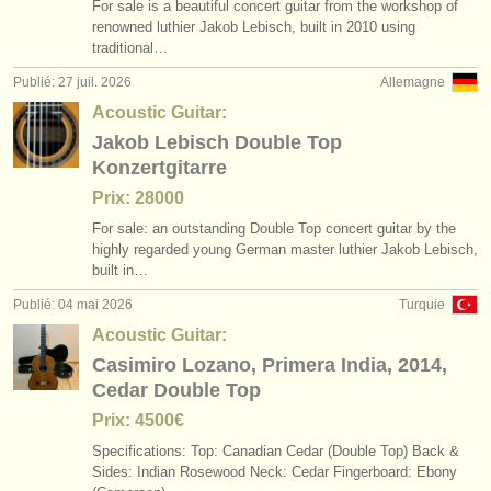
For sale is a beautiful concert guitar from the workshop of
degree courses: luth
(1)
instruments à vendre
renowned luthier Jakob Lebisch, built in 2010 using
traditional…
degree courses: théorbe
(1)
instruments volés
Publié: 27 juil. 2026
Allemagne
degree courses: early guitar
annuaires:
(1)
Acoustic Guitar:
Jakob Lebisch Double Top
orchestres et l'opéra
concours de guitare classique
(4)
Konzertgitarre
conservatoires
Prix: 28000
guitare classique perdue
(180)
For sale: an outstanding Double Top concert guitar by the
orchestres de jeunes
highly regarded young German master luthier Jakob Lebisch,
built in…
musicalchairs:
Publié: 04 mai 2026
Turquie
a propos de musicalchairs
Acoustic Guitar:
Casimiro Lozano, Primera India, 2014,
contactez nous
Cedar Double Top
rss feeds
Prix: 4500€
Specifications: ​Top: Canadian Cedar (Double Top) ​Back &
actualités musique classique
Sides: Indian Rosewood ​Neck: Cedar ​Fingerboard: Ebony