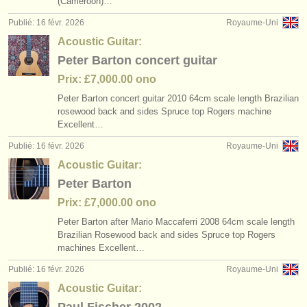
(Cameroon)…
éditeurs:
Publié: 16 févr. 2026
Royaume-Uni
ajouter votre annonce
Acoustic Guitar:
Peter Barton concert guitar
find out about our
ATS
Prix: £7,000.00 ono
ATS
faq
Peter Barton concert guitar 2010 64cm scale length Brazilian
rosewood back and sides Spruce top Rogers machine
s'identifier
Excellent…
Publié: 16 févr. 2026
Royaume-Uni
Acoustic Guitar:
Peter Barton
Prix: £7,000.00 ono
Peter Barton after Mario Maccaferri 2008 64cm scale length
Brazilian Rosewood back and sides Spruce top Rogers
machines Excellent…
Publié: 16 févr. 2026
Royaume-Uni
Acoustic Guitar: