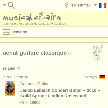
s'identifier
ajouter votre annonce
pour les professionnels de la musique classique
sections
annonces:
jobs - performance
achat guitare classique
(7)
jobs - enseignement
related
jobs - administration
Publié: 08 août 2026
Allemagne
jobs - enseignement: guitare
(1)
degree courses
Acoustic Guitar:
stages/
masterclass guitare classique
Jakob Lebisch Concert Guitar – 2010 –
(2)
stages/
cours
Solid Spruce / Indian Rosewood
degree courses: guitare
(9)
concours/
prix
Prix: 19900