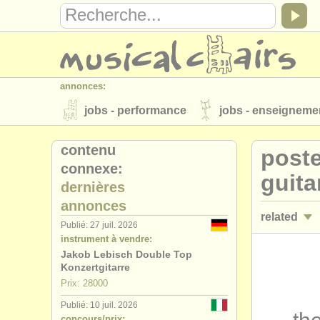
annonces:
jobs - performance
jobs - enseigneme
instruments à vendre
instruments vol
contenu
poste
connexe:
annuaires:
guita
dernières
orchestres et l'opéra
conservatoires
annonces
related
musicalchairs:
Publié: 27 juil. 2026
instrument à vendre:
a propos de musicalchairs
contactez
stages/
mas
Jakob Lebisch Double Top
éditeurs:
Konzertgitarre
degree cou
Prix: 28000
ajouter votre annonce
find out about 
Publié: 10 juil. 2026
degree cou
concours/prix: