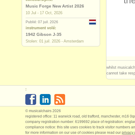
the
Music Forge New Artist 2026
degree cou
10 Jul - 17 Oct, 2026
Publié: 07 juil. 2026
degree cou
instrument volé:
1942 Gibson J-35
concours d
Stolen: 01 juil. 2026 - Amsterdam
achat guit
guitare cl
whilst musicalch
cannot take respo
:
© musicalchairs 2026
registered office: 11 warwick road, old trafford, manchester, m16 0
company registration number: ​6199692 place of registration: engl
compliance notice: ​this site uses cookies to track visitor numbers an
for more information on our use of cookies please read our
privacy 