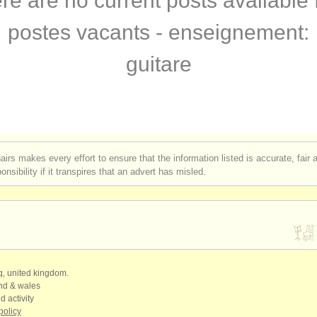
re are no current posts available 
rses: théorbe
(1)
postes vacants - enseignement:
rses: early guitar
(1)
guitare
e guitare classique
(4)
are classique
(6)
assique perdue
(180)
airs makes every effort to ensure that the information listed is accurate, fair
nsibility if it transpires that an advert has misled.
qq, united kingdom.
and & wales
d activity
policy