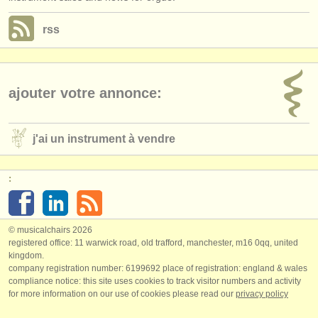
rss
ajouter votre annonce:
j'ai un instrument à vendre
:
© musicalchairs 2026
registered office: 11 warwick road, old trafford, manchester, m16 0qq, united
kingdom.
company registration number: ​6199692 place of registration: england & wales
compliance notice: ​this site uses cookies to track visitor numbers and activity
for more information on our use of cookies please read our
privacy policy