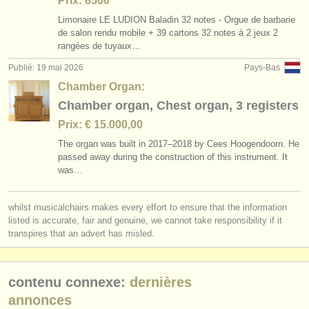
Prix: 8500
stages/
masterclass piano
(16)
instruments à vendre
Limonaire LE LUDION Baladin 32 notes - Orgue de barbarie
de salon rendu mobile + 39 cartons 32 notes à 2 jeux 2
stages/
masterclass orgue
(3)
instruments volés
rangées de tuyaux…
Publié: 19 mai 2026
Pays-Bas
degree courses: piano
annuaires:
(11)
Chamber Organ:
orchestres et l'opéra
degree courses: orgue
(3)
Chamber organ, Chest organ, 3 registers
conservatoires
Prix: € 15.000,00
concours de piano
(69)
The organ was built in 2017–2018 by Cees Hoogendoorn. He
orchestres de jeunes
passed away during the construction of this instrument. It
concours de orgue
(1)
was…
musicalchairs:
achat piano
(4)
a propos de musicalchairs
whilst musicalchairs makes every effort to ensure that the information
piano perdu
listed is accurate, fair and genuine, we cannot take responsibility if it
(5)
contactez nous
transpires that an advert has misled.
instruments volés: clavier
(21)
rss feeds
contenu connexe:
dernières
actualités musique classique
annonces