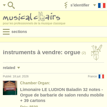
s'identifier
ajouter votre annonce
pour les professionnels de la musique classique
sections
annonces:
jobs - performance
instruments à vendre: orgue
(2)
jobs - enseignement
related
jobs - administration
Publié: 18 juil. 2026
France
jobs - performance: piano
(4)
degree courses
Chamber Organ:
jobs - enseignement: piano
Limonaire LE LUDION Baladin 32 notes -
(10)
stages/
cours
Orgue de barbarie de salon rendu mobile
jobs - enseignement: orgue
(2)
+ 39 cartons
concours/
prix