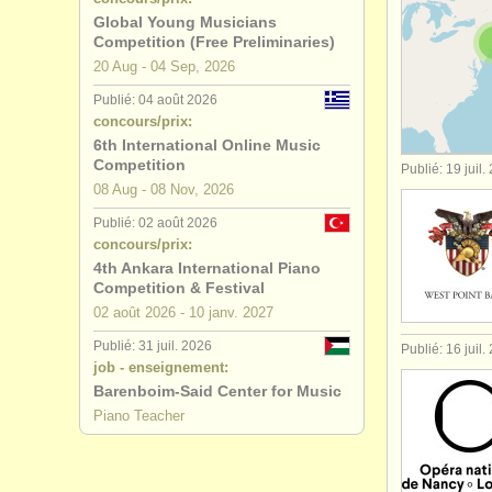
Global Young Musicians
degree cou
Competition (Free Preliminaries)
20 Aug - 04 Sep, 2026
degree cou
Publié: 04 août 2026
concours/prix:
degree cou
6th International Online Music
Competition
Publié: 19 juil.
degree co
08 Aug - 08 Nov, 2026
Publié: 02 août 2026
concours 
concours/prix:
4th Ankara International Piano
achat pian
Competition & Festival
02 août
2026
-
10 janv.
2027
piano per
Publié: 31 juil. 2026
Publié: 16 juil.
job - enseignement:
instruments
Barenboim-Said Center for Music
Piano Teacher