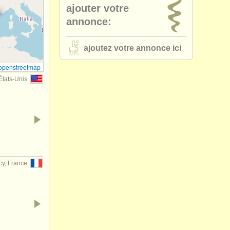
ajouter votre
annonce:
ajoutez votre annonce ici
openstreetmap
États-Unis
y, France