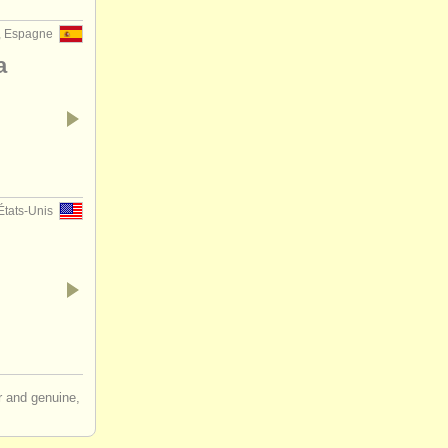
, Espagne
a
États-Unis
ir and genuine,