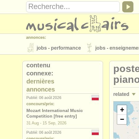
annonces:
jobs - performance
jobs - enseigneme
instruments à vendre
instruments vol
contenu
poste
connexe:
annuaires:
pian
dernières
orchestres et l'opéra
conservatoires
annonces
related
musicalchairs:
Publié: 06 août 2026
concours/prix:
a propos de musicalchairs
contactez
jobs - ens
+
Mozart International Music
éditeurs:
Competition [free entry]
−
stages/
mas
31 Aug - 15 Sep, 2026
ajouter votre annonce
find out about 
Publié: 06 août 2026
stages/
cou
concours/prix: