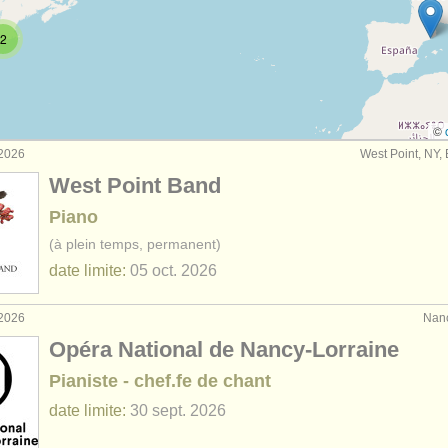
rses: piano
(11)
2
rses: fortepiano
(1)
rses: clavecin
(7)
©
 2026
West Point, NY, 
urses: piano accompaniment
(3)
West Point Band
de piano
(67)
Piano
(à plein temps, permanent)
o
(4)
date limite:
05 oct.
2026
du
(5)
 2026
Nanc
 volés: clavier
(21)
Opéra National de Nancy-Lorraine
Pianiste - chef.fe de chant
date limite:
30 sept.
2026