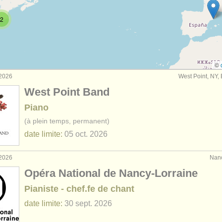
rses: piano
(11)
2
rses: fortepiano
(1)
rses: clavecin
(7)
©
 2026
West Point, NY, 
urses: piano accompaniment
(3)
West Point Band
de piano
(69)
Piano
(à plein temps, permanent)
o
(4)
date limite:
05 oct.
2026
du
(5)
 2026
Nanc
 volés: clavier
(21)
Opéra National de Nancy-Lorraine
Pianiste - chef.fe de chant
date limite:
30 sept.
2026