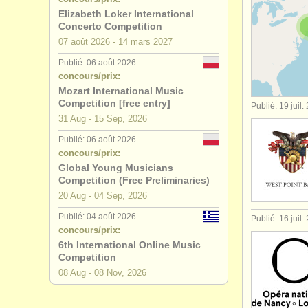
Elizabeth Loker International
degree cou
Concerto Competition
07 août
2026
-
14 mars
2027
degree cou
Publié: 06 août 2026
concours/prix:
degree cou
Mozart International Music
Competition [free entry]
Publié: 19 juil.
degree co
31 Aug - 15 Sep, 2026
Publié: 06 août 2026
concours 
concours/prix:
Global Young Musicians
achat pian
Competition (Free Preliminaries)
20 Aug - 04 Sep, 2026
piano per
Publié: 04 août 2026
Publié: 16 juil.
concours/prix:
instruments
6th International Online Music
Competition
08 Aug - 08 Nov, 2026