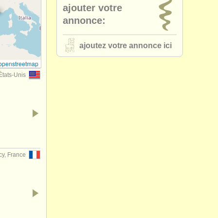
ajouter votre
annonce:
ajoutez votre annonce ici
openstreetmap
États-Unis
y, France