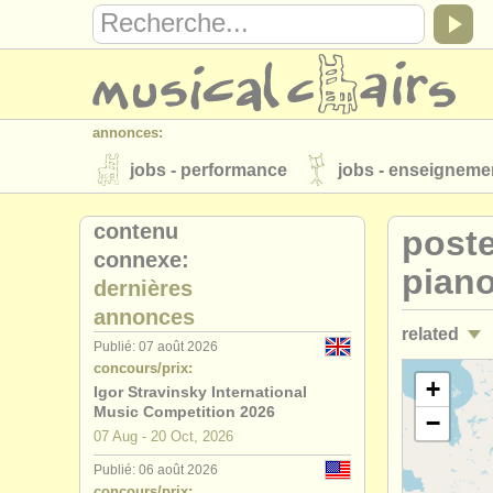
annonces:
jobs - performance
jobs - enseigneme
instruments à vendre
instruments vol
contenu
poste
connexe:
annuaires:
pian
dernières
orchestres et l'opéra
conservatoires
annonces
related
musicalchairs:
Publié: 07 août 2026
concours/prix:
a propos de musicalchairs
contactez
jobs - ens
+
Igor Stravinsky International
éditeurs:
Music Competition 2026
−
stages/
mas
07 Aug - 20 Oct, 2026
ajouter votre annonce
find out about 
Publié: 06 août 2026
stages/
cou
concours/prix: