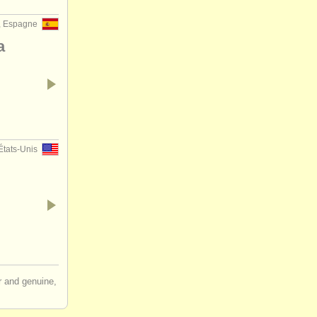
, Espagne
a
États-Unis
ir and genuine,