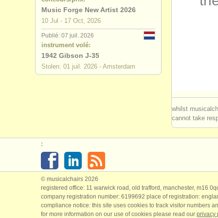
the
Music Forge New Artist 2026
degree cou
10 Jul - 17 Oct, 2026
Publié: 07 juil. 2026
degree cou
instrument volé:
1942 Gibson J-35
concours d
Stolen: 01 juil. 2026 - Amsterdam
achat guit
guitare cl
whilst musicalch
cannot take respo
:
© musicalchairs 2026
registered office: 11 warwick road, old trafford, manchester, m16 0
company registration number: ​6199692 place of registration: engl
compliance notice: ​this site uses cookies to track visitor numbers an
for more information on our use of cookies please read our
privacy 