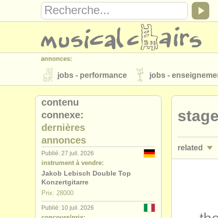
annonces:
jobs - performance
jobs - enseigneme
instruments à vendre
instruments vol
contenu
stage
connexe:
annuaires:
dernières
orchestres et l'opéra
conservatoires
annonces
related
musicalchairs:
Publié: 27 juil. 2026
instrument à vendre:
a propos de musicalchairs
contactez
stages/
mas
Jakob Lebisch Double Top
éditeurs:
Konzertgitarre
degree cou
Prix: 28000
ajouter votre annonce
find out about 
Publié: 10 juil. 2026
degree cou
concours/prix: