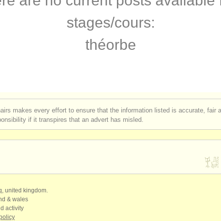
re are no current posts available 
rses: théorbe
(1)
stages/
cours:
rses: early guitar
(1)
théorbe
e guitare classique
(4)
are classique
(6)
assique perdue
(180)
airs makes every effort to ensure that the information listed is accurate, fair
nsibility if it transpires that an advert has misled.
qq, united kingdom.
and & wales
d activity
policy