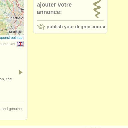
ajouter votre
annonce:
publish your degree course
openstreetmap
yaume-Uni
on, the
ir and genuine,