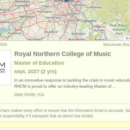
rses: early guitar
(1)
e guitare classique
(4)
are classique
(6)
©
 2026
Manchester, Ro
assique perdue
(180)
Royal Northern College of Music
Master of Education
sept.
2027
(2 yrs)
In an innovative response to tackling the crisis in music educati
RNCM is proud to offer an industry-leading Master of…
date limite: n/a
chairs makes every effort to ensure that the information listed is accurate, fa
 responsibility if it transpires that an advert has misled.