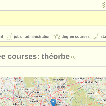
nt
jobs - administration
degree courses
st
és
e courses: théorbe
(1)
orchestres de jeunes
 nous
rss feeds
actualités musique classique
terclass guitare classique
(2)
rses: guitare
(9)
our
ATS
ATS
faq
s'identifier
rses: luth
(1)