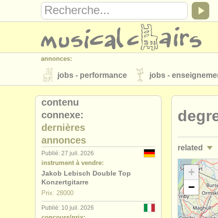
annonces:
jobs - performance
jobs - enseigneme
instruments à vendre
instruments vol
contenu
degre
connexe:
annuaires:
dernières
orchestres et l'opéra
conservatoires
annonces
related
musicalchairs:
Publié: 27 juil. 2026
instrument à vendre:
a propos de musicalchairs
contactez
stages/
mas
+
Jakob Lebisch Double Top
éditeurs:
Konzertgitarre
−
degree cou
Prix: 28000
ajouter votre annonce
find out about 
Publié: 10 juil. 2026
degree cou
concours/prix: