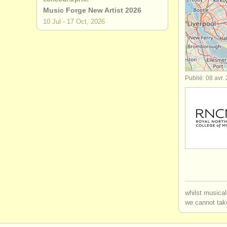
Music Forge New Artist 2026
degree cou
10 Jul - 17 Oct, 2026
concours d
achat guit
Publié: 08 avr.
guitare cl
whilst musical
we cannot take