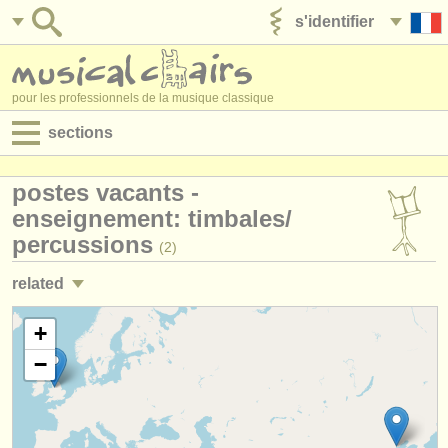
s'identifier
ajouter votre annonce
pour les professionnels de la musique classique
sections
annonces:
postes vacants -
jobs - performance
enseignement: timbales/
percussions
(2)
jobs - enseignement
related
jobs - administration
jobs - performance: timbales/
percussions
+
(14)
degree courses
−
stages/
masterclass timbales
(8)
stages/
cours
degree courses: timbales/
percussions
(10)
concours/
prix