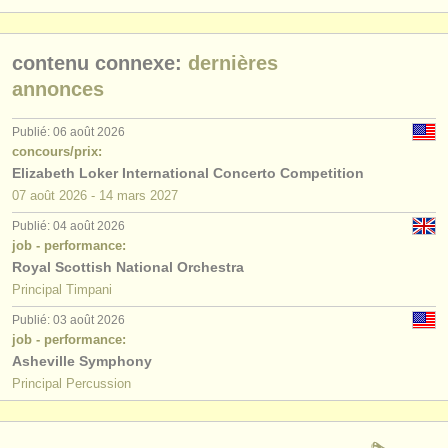
éditeurs:
ajouter votre annonce
contenu connexe:
dernières
annonces
find out about our
ATS
ATS
faq
Publié: 06 août 2026
concours/prix:
Elizabeth Loker International Concerto Competition
s'identifier
07 août
2026
-
14 mars
2027
Publié: 04 août 2026
job - performance:
Royal Scottish National Orchestra
Principal Timpani
Publié: 03 août 2026
job - performance:
Asheville Symphony
Principal Percussion