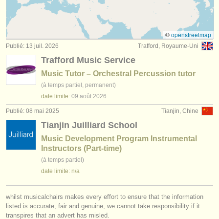
concours de timbales
(7)
instruments à vendre
instruments à vendre: timbales
(1)
instruments volés
©
openstreetmap
Publié: 13 juil. 2026
Trafford, Royaume-Uni
instruments à vendre: untuned percussion
annuaires:
(1)
Trafford Music Service
orchestres et l'opéra
instruments à vendre: tuned percussion
(1)
Music Tutor – Orchestral Percussion tutor
(à temps partiel, permanent)
conservatoires
timbales/
percussions perdus
(8)
date limite:
09 août
2026
orchestres de jeunes
Publié: 08 mai 2025
Tianjin, Chine
Tianjin Juilliard School
musicalchairs:
Music Development Program Instrumental
a propos de musicalchairs
Instructors (Part-time)
(à temps partiel)
contactez nous
date limite: n/a
rss feeds
whilst musicalchairs makes every effort to ensure that the information
actualités musique classique
listed is accurate, fair and genuine, we cannot take responsibility if it
transpires that an advert has misled.