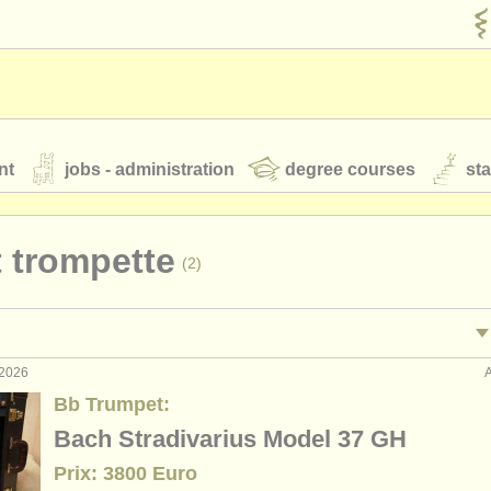
nt
jobs - administration
degree courses
st
és
 trompette
(2)
orchestres de jeunes
 nous
rss feeds
actualités musique classique
 2026
formance: trompette
trump
(24)
Bb Trumpet:
eignement: trompette
bb
(2)
Bach Stradivarius Model 37 GH
our
ATS
ATS
faq
s'identifier
Prix: 3800 Euro
terclass trompette
co
(7)