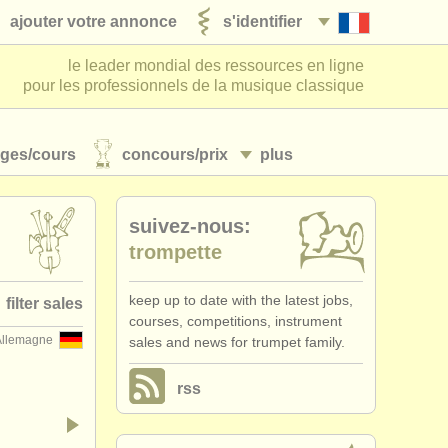
ajouter votre annonce
s'identifier
le leader mondial des ressources en ligne
pour les professionnels de la musique classique
ages/
cours
concours/
prix
plus
suivez-nous:
trompette
keep up to date with the latest jobs,
filter sales
courses, competitions, instrument
Allemagne
sales and news for trumpet family.
et family
(2)
rss
 trumpet
(1)
rnet in c
(1)