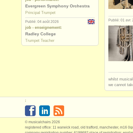
Evergreen Symphony Orchestra
stages/
cou
Principal Trumpet
Publié: 01 avr.
Publié: 04 août 2026
stages/
cou
job - enseignement:
Radley College
degree cou
Trumpet Teacher
degree cou
degree cou
degree cou
whilst musical
we cannot take
concours d
:
trompette 
© musicalchairs 2026
registered office: 11 warwick road, old trafford, manchester, m16 0
company registration number: ​6199692 place of registration: engl