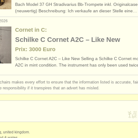
Bach Model 37 GH Stradivarius Bb-Trompete inkl. Originalcase
rs: cornet à bouquin
(1)
(neuwertig) Beschreibung: Ich verkaufe an dieser Stelle eine…
 2026
rs: cornet
(1)
Cornet in C:
rses: trompette
(10)
Schilke C Cornet A2C – Like New
Prix: 3000 Euro
rses: cornet à bouquin
(1)
Schilke C Cornet A2C – Like New Selling a Schilke C Cornet m
rses: natural trumpet
(1)
A2C in mint condition. The instrument has only been used twi
rses: cornet
(8)
chairs makes every effort to ensure that the information listed is accurate, fa
 responsibility if it transpires that an advert has misled.
e trompette
(5)
perdue
(53)
qq, united kingdom.
and & wales