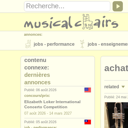
annonces:
jobs - performance
jobs - enseigneme
instruments à vendre
instruments vol
contenu
achat
connexe:
annuaires:
dernières
orchestres et l'opéra
conservatoires
annonces
related
musicalchairs:
Publié: 06 août 2026
concours/prix:
a propos de musicalchairs
contactez
Publié: 24 mai
jobs - per
Elizabeth Loker International
éditeurs:
Concerto Competition
jobs - ens
07 août
2026
-
14 mars
2027
ajouter votre annonce
find out about 
Publié: 05 août 2026
stages/
mas
job - performance: