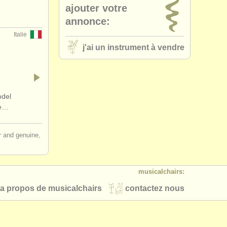
ajouter votre
annonce:
Italie
j'ai un instrument à vendre
odel
ce…
ir and genuine,
musicalchairs:
a propos de musicalchairs
contactez nous