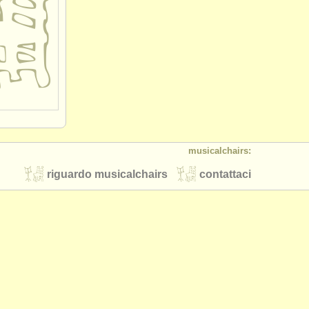
musicalchairs:
riguardo musicalchairs
contattaci