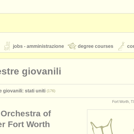
jobs - amministrazione
degree courses
cor
stre giovanili
orchestre giovanili
 giovanili: stati uniti
(176)
rss feeds
notizie di musica classica
Fort Worth, TX
 Orchestra of
TS
ATS
faq
accedi
er Fort Worth