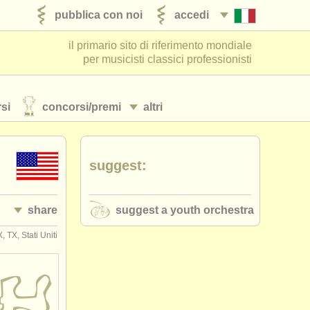
pubblica con noi
accedi
il primario sito di riferimento mondiale
per musicisti classici professionisti
si
concorsi/
premi
altri
suggest:
share
suggest a youth orchestra
, TX, Stati Uniti