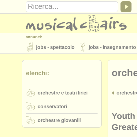
annunci:
jobs - spettacolo
jobs - insegnamento
strumenti in vendita
strumenti rubati
orche
elenchi:
elenchi:
orchestre e teatri lirici
conservatori
orchestre e teatri lirici
orchestre
musicalchairs:
riguardo musicalchairs
contattaci
conservatori
editori:
Youth
orchestre giovanili
pubblica con noi
find out about our
A
Great