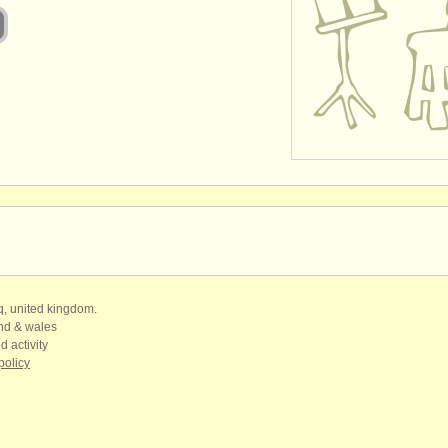
qq, united kingdom.
and & wales
d activity
policy