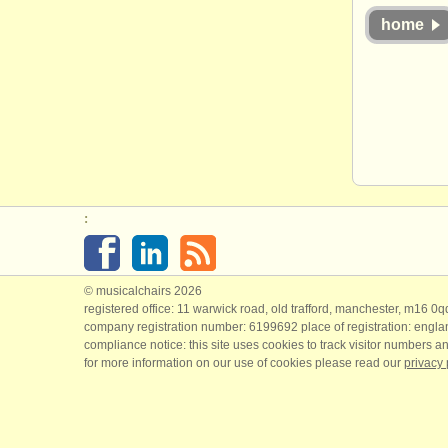
home
:
© musicalchairs 2026
registered office: 11 warwick road, old trafford, manchester, m16 0
company registration number: ​6199692 place of registration: engl
compliance notice: ​this site uses cookies to track visitor numbers an
for more information on our use of cookies please read our
privacy 