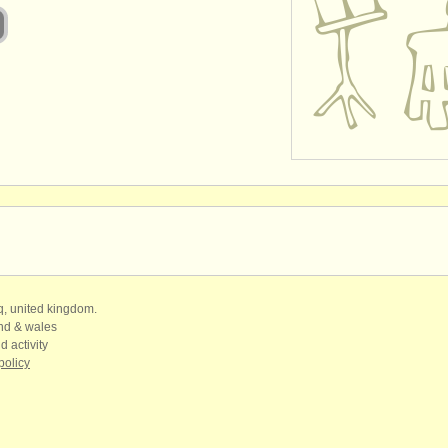
qq, united kingdom.
and & wales
d activity
policy