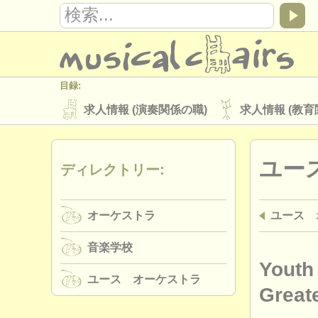
目録:
求人情報 (演奏関係の職)
求人情報 (教育
楽器の販売
盗まれた楽器
ユー
ディレクトリー:
ディレクトリー:
オーケストラ
音楽学校
ユース 
オーケストラ
ユース 
musicalchairs:
musicalchairsについて
お問い合わせ
音楽学校
出版社:
Youth
ユース オーケストラ
掲載方法
find out about our
ATS
Great