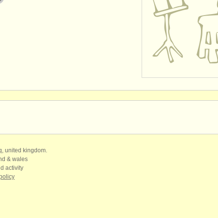
qq, united kingdom.
and & wales
d activity
policy