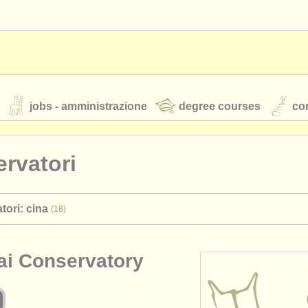
jobs - amministrazione
degree courses
cor
rvatori
orchestre giovanili
tori: cina
(18)
rss feeds
notizie di musica classica
ai Conservatory
TS
ATS
faq
accedi