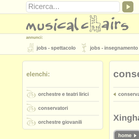
annunci:
jobs - spettacolo
jobs - insegnamento
strumenti in vendita
strumenti rubati
conse
elenchi:
elenchi:
orchestre e teatri lirici
conservatori
orchestre e teatri lirici
conserva
musicalchairs:
riguardo musicalchairs
contattaci
conservatori
editori:
Xingh
orchestre giovanili
pubblica con noi
find out about our
A
home