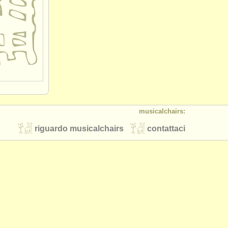
musicalchairs:
riguardo musicalchairs
contattaci