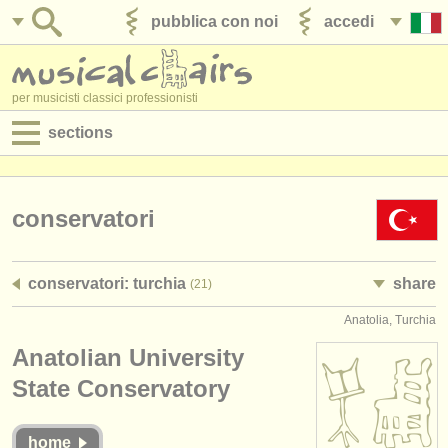
pubblica con noi
accedi
per musicisti classici professionisti
sections
annunci:
jobs - spettacolo
conservatori
jobs - insegnamento
conservatori: turchia
share
(21)
jobs - amministrazione
Anatolia, Turchia
degree courses
Anatolian University
corsi
State Conservatory
concorsi/
premi
home