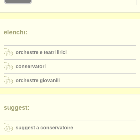
strumenti in vendita
strumenti rubati
elenchi:
elenchi:
orchestre e teatri lirici
orchestre e teatri lirici
conservatori
conservatori
orchestre giovanili
orchestre giovanili
musicalchairs:
riguardo musicalchairs
contattaci
suggest:
rss feeds
suggest a conservatoire
notizie di musica classica