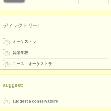
楽器の販売
盗まれた楽器
ディレクトリー:
ディレクトリー:
オーケストラ
オーケストラ
音楽学校
音楽学校
ユース オーケストラ
ユース オーケストラ
musicalchairs:
musicalchairsについて
お問い合わせ
suggest:
rss feeds
suggest a conservatoire
クラシック音楽ニュース