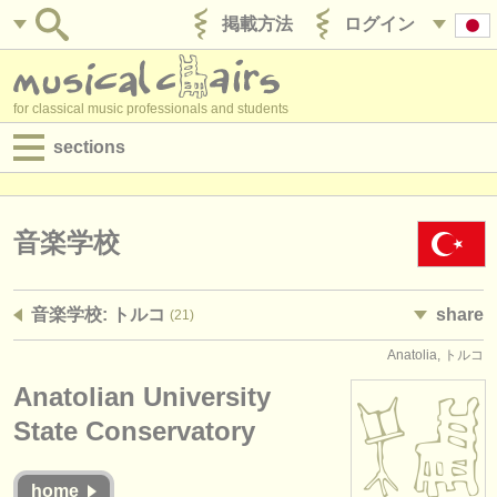
掲載方法
ログイン
for classical music professionals and students
sections
目録:
求人情報 (演奏関係の職)
音楽学校
求人情報 (教育関連の職)
音楽学校: トルコ
share
(21)
求人情報 (管理者関連の職)
Anatolia, トルコ
degree courses
Anatolian University
講習会
State Conservatory
コンクール
home