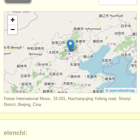
strumenti in vendita
+
strumenti rubati
−
elenchi:
orchestre e teatri lirici
conservatori
orchestre giovanili
musicalchairs:
©
openstreetmap
riguardo musicalchairs
Feiran International Music, 33-101, Huizhanyujing Yufeng road, Shunyi
contattaci
Distrct, Beijing, Cina.
rss feeds
notizie di musica classica
elenchi: