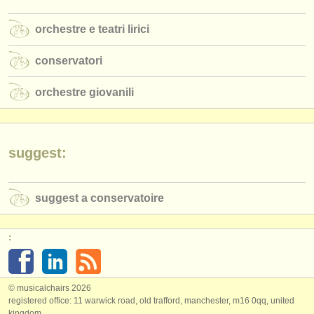
editori:
orchestre e teatri lirici
pubblica con noi
conservatori
find out about our
ATS
ATS
orchestre giovanili
faq
accedi
suggest:
suggest a conservatoire
:
© musicalchairs 2026
registered office: 11 warwick road, old trafford, manchester, m16 0qq, united
kingdom.