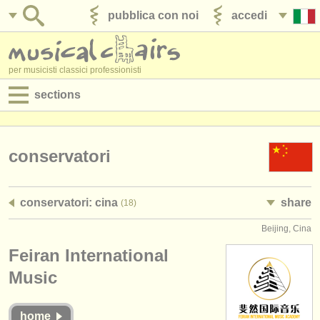
pubblica con noi
accedi
per musicisti classici professionisti
sections
annunci:
jobs - spettacolo
conservatori
jobs - insegnamento
conservatori: cina
share
(18)
jobs - amministrazione
Beijing, Cina
degree courses
Feiran International
corsi
Music
concorsi/
premi
home