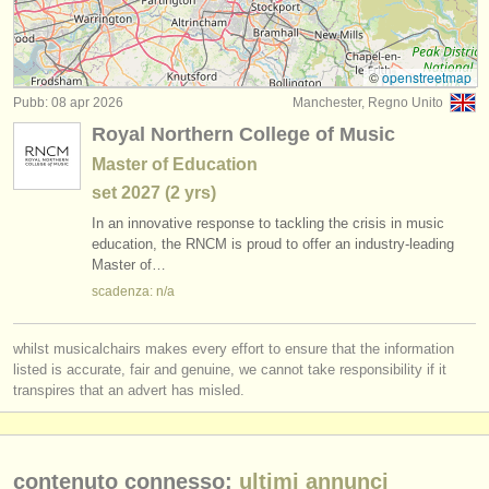
degree courses: tiorba
(1)
strumenti in vendita
concorso chitarra classica
(4)
strumenti rubati
©
openstreetmap
Pubb: 08 apr 2026
Manchester, Regno Unito
chitarra in vendita
elenchi:
(6)
Royal Northern College of Music
orchestre e teatri lirici
chitarra classica smarrito
(180)
Master of Education
set
2027
(2 yrs)
conservatori
In an innovative response to tackling the crisis in music
orchestre giovanili
education, the RNCM is proud to offer an industry-leading
Master of…
musicalchairs:
scadenza: n/a
riguardo musicalchairs
whilst musicalchairs makes every effort to ensure that the information
contattaci
listed is accurate, fair and genuine, we cannot take responsibility if it
transpires that an advert has misled.
rss feeds
notizie di musica classica
contenuto connesso:
ultimi annunci