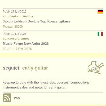
editori:
pubblica con noi
Pubb: 27 lug 2026
strumento in vendita:
find out about our
ATS
Jakob Lebisch Double Top Konzertgitarre
Prezzo: 28000
ATS
faq
Pubb: 10 lug 2026
concorso/premio:
accedi
Music Forge New Artist 2026
10 Jul - 17 Oct, 2026
seguici:
early guitar
keep up to date with the latest jobs, courses, competitions,
instrument sales and news for early guitar.
rss