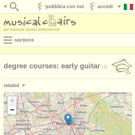
pubblica con noi
accedi
per musicisti classici professionisti
sections
annunci:
jobs - spettacolo
degree courses: early guitar
(1)
jobs - insegnamento
related
jobs - amministrazione
corsi/
masterclass chitarra classica
+
(2)
degree courses
−
degree courses: chitarra
(9)
corsi
degree courses: liuto
(1)
concorsi/
premi