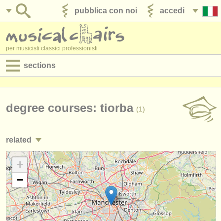
pubblica con noi
accedi
per musicisti classici professionisti
sections
annunci:
jobs - spettacolo
degree courses: tiorba
(1)
jobs - insegnamento
related
jobs - amministrazione
corsi/
masterclass chitarra classica
+
(2)
degree courses
−
degree courses: chitarra
(9)
corsi
degree courses: liuto
(1)
concorsi/
premi