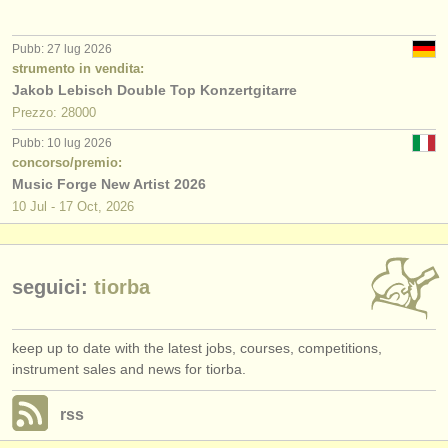
editori:
pubblica con noi
Pubb: 27 lug 2026
strumento in vendita:
find out about our
ATS
Jakob Lebisch Double Top Konzertgitarre
Prezzo: 28000
ATS
faq
Pubb: 10 lug 2026
concorso/premio:
accedi
Music Forge New Artist 2026
10 Jul - 17 Oct, 2026
seguici:
tiorba
keep up to date with the latest jobs, courses, competitions,
instrument sales and news for tiorba.
rss