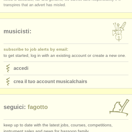
editori:
transpires that an advert has misled.
pubblica con noi
find out about our
ATS
musicisti:
ATS
faq
subscribe to job alerts by email:
accedi
to get started, log in with an existing account or create a new one.
accedi
crea il tuo account musicalchairs
seguici:
fagotto
keep up to date with the latest jobs, courses, competitions,
instrument sales and news for bassoon family.