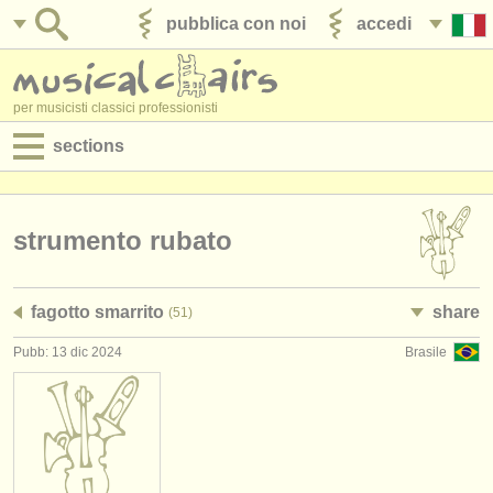
pubblica con noi
accedi
per musicisti classici professionisti
sections
annunci:
jobs - spettacolo
strumento rubato
jobs - insegnamento
fagotto smarrito
share
(51)
jobs - amministrazione
Pubb: 13 dic 2024
Brasile
degree courses
corsi
concorsi/
premi