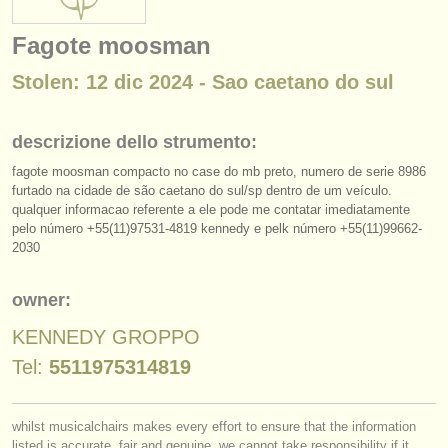
strumenti in vendita
Fagote moosman
strumenti rubati
Stolen: 12 dic 2024 - Sao caetano do sul
elenchi:
orchestre e teatri lirici
descrizione dello strumento:
fagote moosman compacto no case do mb preto, numero de serie 8986
conservatori
furtado na cidade de são caetano do sul/
sp dentro de um veículo.
qualquer informacao referente a ele pode me contatar imediatamente
orchestre giovanili
pelo número +55(11)97531-4819 kennedy e pelk número +55(11)99662-
2030
musicalchairs:
riguardo musicalchairs
owner:
contattaci
KENNEDY GROPPO
Tel:
5511975314819
rss feeds
notizie di musica classica
whilst musicalchairs makes every effort to ensure that the information
listed is accurate, fair and genuine, we cannot take responsibility if it