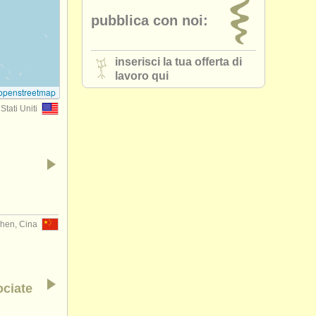
pubblica con noi:
inserisci la tua offerta di
lavoro qui
openstreetmap
Stati Uniti
hen, Cina
ociate