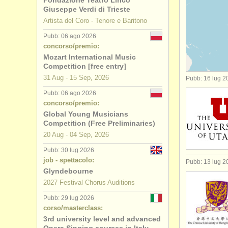
Fondazione Teatro Lirico
Giuseppe Verdi di Trieste
concorsi/
p
Artista del Coro - Tenore e Baritono
Pubb: 06 ago 2026
concorso/premio:
Mozart International Music
Competition [free entry]
31 Aug - 15 Sep, 2026
Pubb: 16 lug 2
Pubb: 06 ago 2026
concorso/premio:
Global Young Musicians
Competition (Free Preliminaries)
20 Aug - 04 Sep, 2026
Pubb: 30 lug 2026
job - spettacolo:
Pubb: 13 lug 2
Glyndebourne
2027 Festival Chorus Auditions
Pubb: 29 lug 2026
corso/masterclass:
3rd university level and advanced