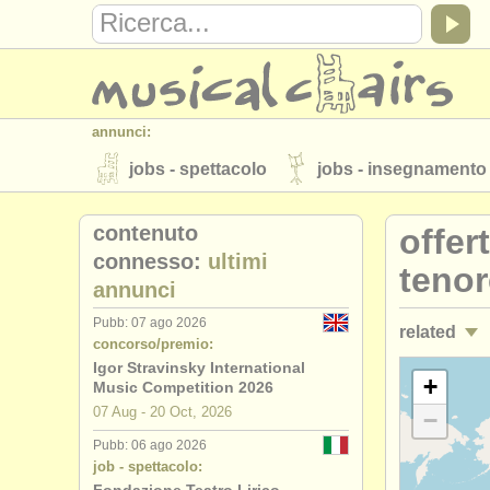
annunci:
jobs - spettacolo
jobs - insegnamento
strumenti in vendita
strumenti rubati
contenuto
offer
elenchi:
connesso:
ultimi
tenor
annunci
orchestre e teatri lirici
conservatori
Pubb: 07 ago 2026
related
musicalchairs:
concorso/premio:
riguardo musicalchairs
contattaci
Igor Stravinsky International
jobs - spet
+
Music Competition 2026
editori:
07 Aug - 20 Oct, 2026
−
corsi: voci
pubblica con noi
find out about our
A
Pubb: 06 ago 2026
job - spettacolo:
degree cou