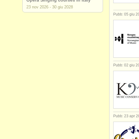
Opera Singing courses in Italy
23 nov
2026
-
30 giu
2028
Pubb: 05 giu 2
Pubb: 02 giu 2
Pubb: 23 apr 