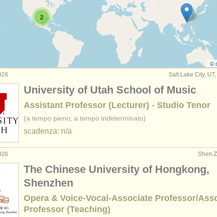
remi: voci
(34)
2
©
026
Salt Lake City, UT, 
University of Utah School of Music
Assistant Professor (Lecturer) - Studio Tenor
(a tempo pieno, a tempo indeterminato)
scadenza: n/a
026
Shen Z
The Chinese University of Hongkong,
Shenzhen
Opera & Voice-Vocal-Associate Professor/Ass
Professor (Teaching)