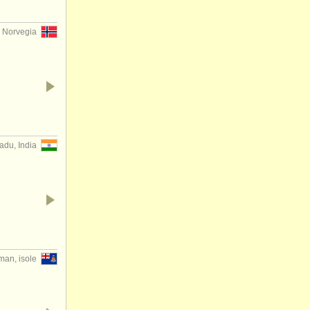
, Norvegia
adu, India
an, isole